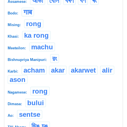
আভা
বোল
বৰণ
বৰ্ণ
ৰং
Assamese:
गाब
Bodo:
rong
Mising:
ka rong
Khasi:
machu
Meeteilon:
রং
Bishnupriya Manipuri:
acham
akar
akarwet
alir
Karbi:
ason
rong
Nagamese:
bului
Dimasa:
sentse
Ao:
ছিঙ্ চঙ্