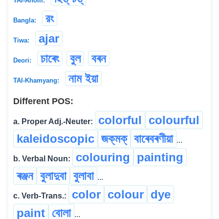
TAI-Ahom:
রং
Bangla:
ajar
Tiwa:
চাৰেং
বুল
বৰন
Deori:
নাম ইয়া
TAI-Khamyang:
Different POS:
colorful
colourful
a. Proper Adj.-Neuter:
kaleidoscopic
জক্‌মক্‌
বাৰেবৰণীয়া
...
colouring
painting
b. Verbal Noun:
ৰঞ্জন
বুলাদুবা
বুলাবা
...
color
colour
dye
c. Verb-Trans.:
paint
বোলা
...