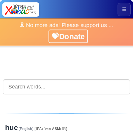
☰
🎗️ No more ads! Please support us ...
💝Donate
hue
(English)
[
IPA:
ˈweɪ
ASM:
হিউ]