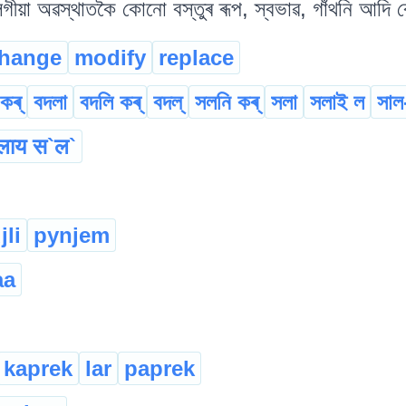
গীয়া অৱস্থাতকৈ কোনো বস্তুৰ ৰূপ, স্বভাৱ, গাঁথনি আদি ব
hange
modify
replace
 কৰ্
বদলা
বদলি কৰ্
বদল্
সলনি কৰ্
সলা
সলাই ল
সাল
लाय स‌‌`ल`
jli
pynjem
aa
kaprek
lar
paprek