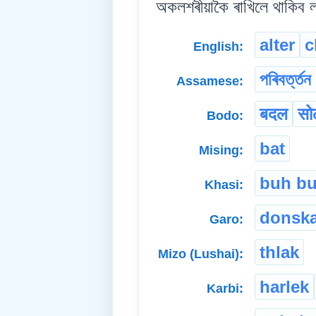
অকলশৰীয়াকৈ ৰাখিলে থাকিব ল
alter
c
English:
পৰিবৰ্ত্তন
Assamese:
बदल
सो
Bodo:
bat
Mising:
buh bu
Khasi:
donsk
Garo:
thlak
Mizo (Lushai):
harlek
Karbi: