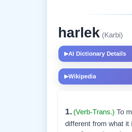
harlek
(Karbi)
AI Dictionary Details
▶
Wikipedia
▶
1.
(Verb-Trans.)
To m
different from what it i