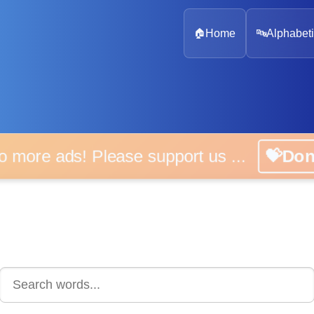
🏠
Home
🔤
Alphabeti
 more ads! Please support us ...
💝D