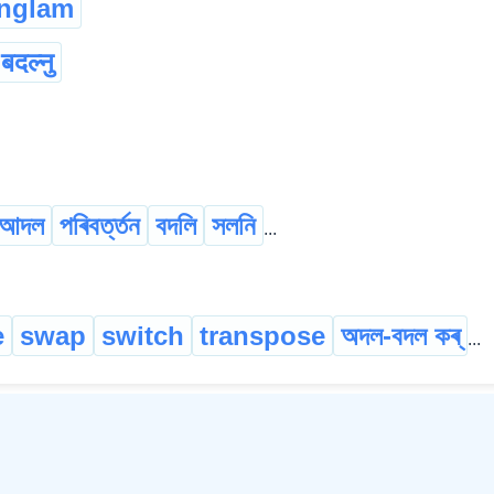
anglam
बदल्नु
আদল
পৰিবৰ্ত্তন
বদলি
সলনি
...
e
swap
switch
transpose
অদল-বদল কৰ্
...
©
2026
xobdo.org - a dictionary by you, for you, of you !!