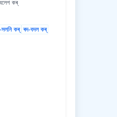
েলেগ কৰ্
-সলনি কৰ্
ৰদ-বদল কৰ্