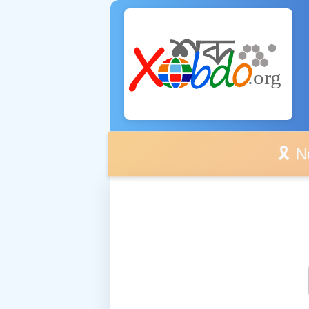
🎗️ No