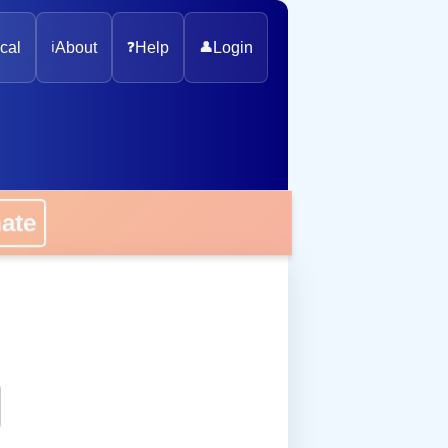
cal
ℹ️
About
❓
Help
👤
Login
onate