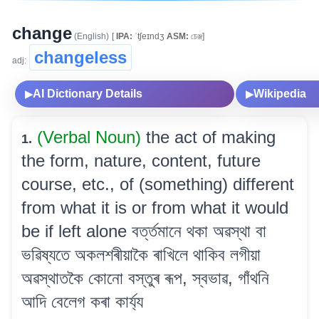
change
(English)
[
IPA:
ˈtʃeɪndʒ
ASM:
চেঞ্জ]
changeless
adj:
AI Dictionary Details
Wikipedia
▶
▶
(Verbal Noun)
the act of making
1.
the form, nature, content, future
course, etc., of (something) different
from what it is or from what it would
be if left alone বৰ্ত্তমানে থকা অৱস্থা বা
ভৱিষ্যতে অকলশৰীয়াকৈ ৰাখিলে থাকিব লগীয়া
অৱস্থাতকৈ কোনো বস্তুৰ ৰূপ, স্বভাৱ, গাঁথনি
আদি বেলেগ কৰা কাৰ্য্য