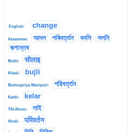
change
English:
আদল
পৰিবৰ্ত্তন
বদলি
সলনি
Assamese:
ৰূপান্তৰ
सोलाइ
Bodo:
bujli
Khasi:
পরিবর্ত্তন
Bishnupriya Manipuri:
kelar
Karbi:
লাই
TAI-Ahom:
परिवर्तन
Hindi: