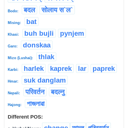
बदल
सोलाय स‌‌`ल`
Bodo:
bat
Mising:
buh bujli
pynjem
Khasi:
donskaa
Garo:
thlak
Mizo (Lushai):
harlek
kaprek
lar
paprek
Karbi:
suk danglam
Hmar:
परिवर्तन
बदल्नु
Nepali:
পাজলাৱা
Hajong:
Different POS:
change
আদল
পৰিবৰ্ত্তন