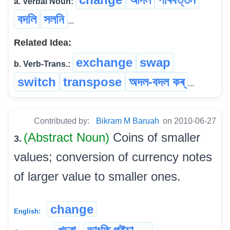
a. Verbal Noun:
বদলি
সলনি
...
Related Idea:
exchange
swap
b. Verb-Trans.:
switch
transpose
অদল-বদল কৰ্
...
Contributed by:
Bikram M Baruah
on 2010-06-27
(Abstract Noun)
Coins of smaller
3.
values; conversion of currency notes
of larger value to smaller ones.
change
English: