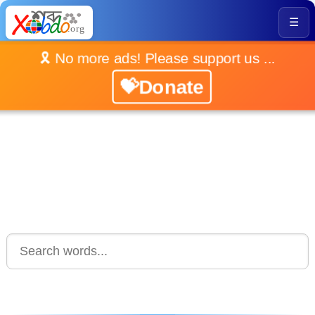
☰
🎗️ No more ads! Please support us ...
💝Donate