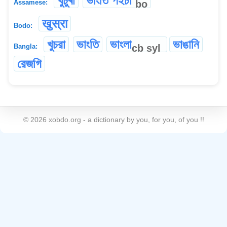
খুচুৰা
ভাংতি পইচা
bo
Assamese:
खुस्रा
Bodo:
খুচরা
ভাংতি
ভাংলা
ভাঙানি
cb
syl
Bangla:
রেজগি
©
2026
xobdo.org - a dictionary by you, for you, of you !!