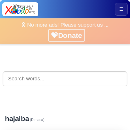
☰
🎗️ No more ads! Please support us ...
💝Donate
hajaiba
(Dimasa)