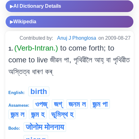
AI Dictionary Details
▶
Wikipedia
▶
Contributed by:
Anuj J Phonglosa
on 2009-08-27
(Verb-Intran.)
to come forth; to
1.
come to live জীৱন পা, পৃথিৱীলৈ আহ্ বা পৃথিৱীত
অস্তিত্ব ধাৰণ কৰ্
birth
English:
ওপজ্
জগ্
জনম ল
জন্ম পা
Assamese:
জন্ম ল
জন্ম হ
ভূমিস্থ হ
जोनोम मोननाय
Bodo: