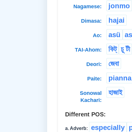
jonmo
Nagamese:
hajai
Dimasa:
asü
a
Ao:
কিট্
চূ টী
TAI-Ahom:
জেবা
Deori:
pianna
Paite:
হাজাই
Sonowal
Kachari:
Different POS:
especially
p
a. Adverb: