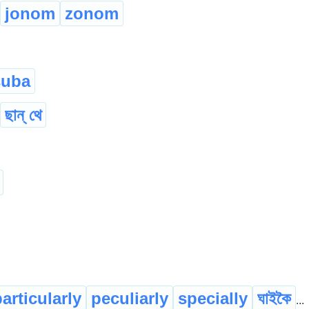
jonom
zonom
suba
ছান্ থে
articularly
peculiarly
specially
ঘাইকৈ
...