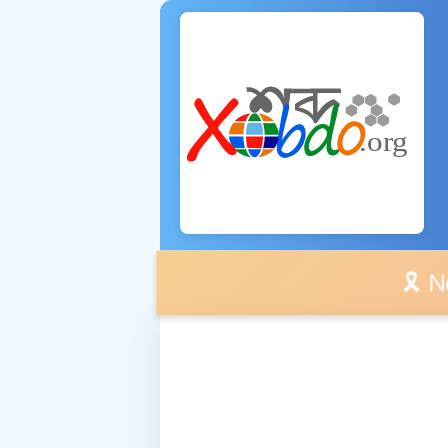
🎗️ No