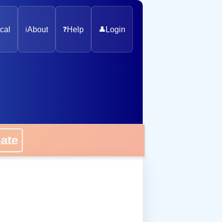
cal
ℹ️
About
❓
Help
👤
Login
onate