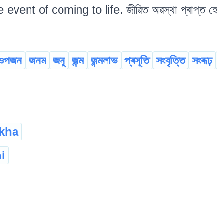
e event of coming to life. জীৱিত অৱস্থা প্ৰাপ্ত হ
ওপজন
জনম
জনু
জন্ম
জন্মলাভ
প্ৰসূতি
সংবৃত্তি
সংৰূঢ়
gkha
i