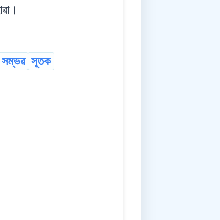
োৱা।
সম্ভৱ
সূতক