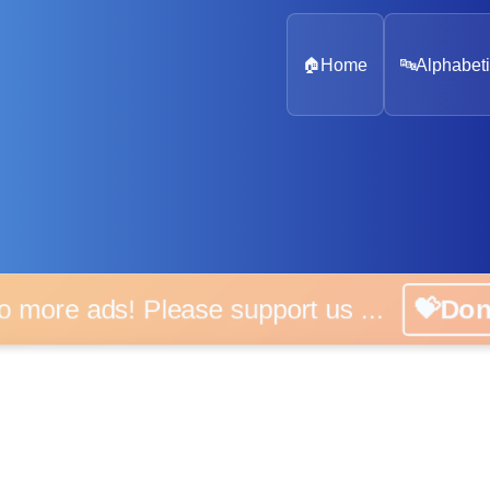
🏠
Home
🔤
Alphabeti
 more ads! Please support us ...
💝D