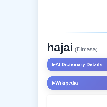
hajai
(Dimasa)
AI Dictionary Details
▶
Wikipedia
▶