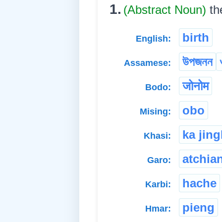
1.
(Abstract Noun)
th
birth
English:
উপজনন
Assamese:
जोनोम
Bodo:
obo
Mising:
ka jin
Khasi:
atchian
Garo:
hache
Karbi:
pieng
Hmar: