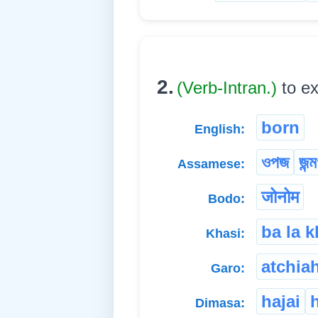
2.
(Verb-Intran.)
to ex
born
English:
ওপজ
জন্
Assamese:
जोनोम
Bodo:
ba la 
Khasi:
atchia
Garo:
hajai
Dimasa: