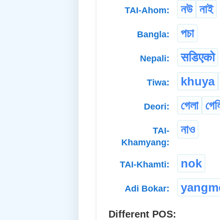
নউ
নাই
TAI-Ahom:
পচা
Bangla:
सडिएको
Nepali:
khuya
Tiwa:
গেলা
গেল
Deori:
নাও
TAI-
Khamyang:
nok
TAI-Khamti:
yangm
Adi Bokar:
Different POS: