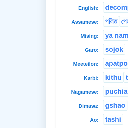
decom
English:
গলিত
গে
Assamese:
ya na
Mising:
sojok
Garo:
apatpo
Meeteilon:
kithu
Karbi:
puchia
Nagamese:
gshao
Dimasa:
tashi
Ao: