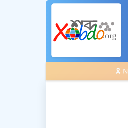
🎗️ No