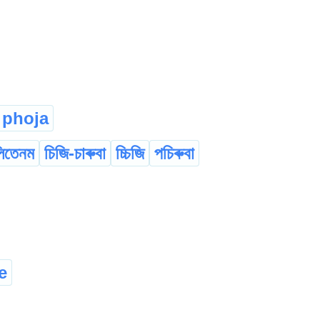
phoja
িতেনম
চিজি-চাৰুবা
চ্চিজি
পচিৰুবা
e