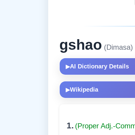
gshao
(Dimasa)
AI Dictionary Details
▶
Wikipedia
▶
1.
(Proper Adj.-Com