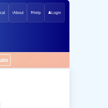
cal
ℹ️
About
❓
Help
👤
Login
onate