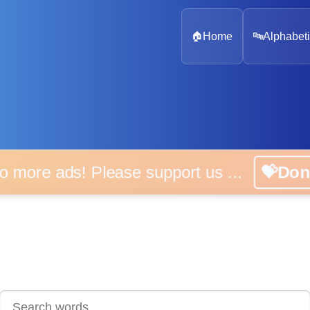
🏠
Home
🔤
Alphabeti
 more ads! Please support us ...
💝D