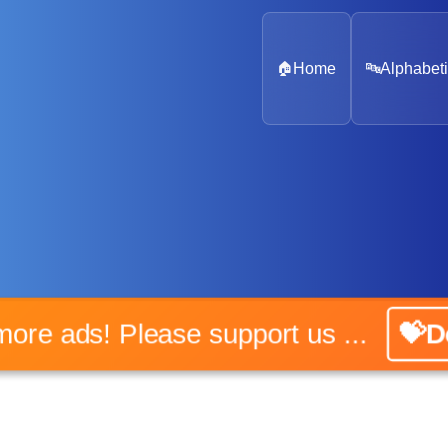
🏠
Home
🔤
Alphabeti
No more ads! Please support us ...
💝Don