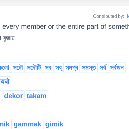
Contributed by:
o every member or the entire part of somethi
 বুজায়৷
কলো
সদৌ
সদৌটি
সব
সব্
সমগ্ৰ
সমস্ত
সৰ্ব
সৰ্বজন
बयबो
dekor
takam
mik
gammak
gimik