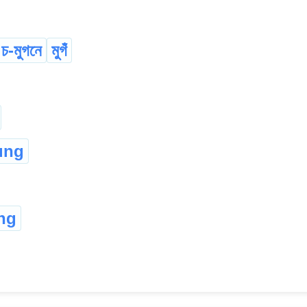
চ-মুগনে
মুগঁ
ung
ng