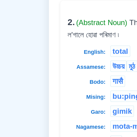
2.
(Abstract Noun)
Th
ল’গালে হোৱা পৰিমাণ ৷
total
English:
উচ্চয়
মুঠ
Assamese:
गासै
Bodo:
bu:pin
Mising:
gimik
Garo:
mota-m
Nagamese: