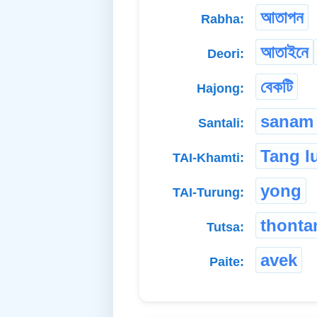
আতাপন
Rabha:
আতাইনে
Deori:
বেকটি
Hajong:
sanam
Santali:
Tang l
TAI-Khamti:
yong
TAI-Turung:
thonta
Tutsa:
avek
Paite: