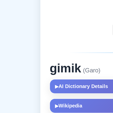
gimik
(Garo)
AI Dictionary Details
▶
Wikipedia
▶