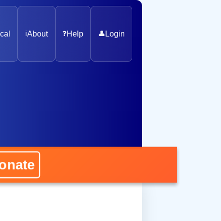
cal
ℹ️
About
❓
Help
👤
Login
ate