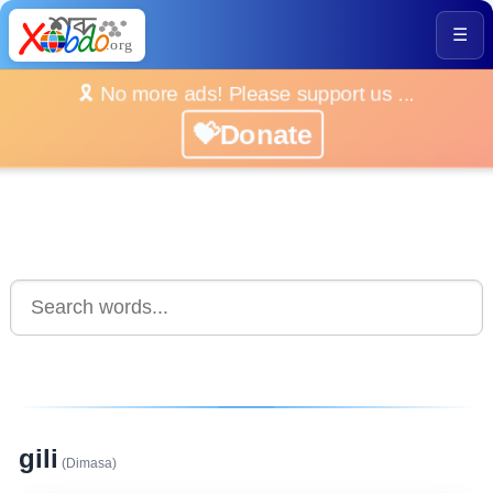
☰
🎗️ No more ads! Please support us ...
💝Donate
gili
(Dimasa)