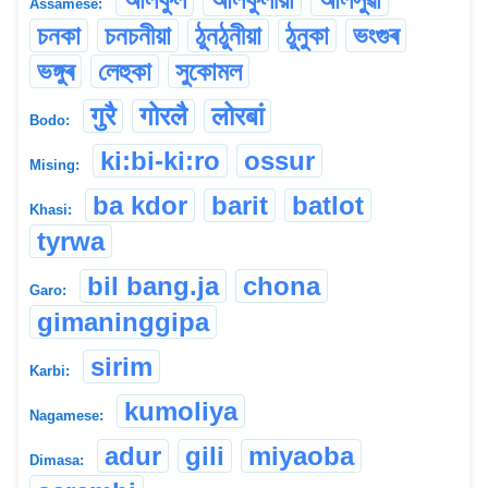
Assamese:
চনকা
চনচনীয়া
ঠুনঠুনীয়া
ঠুনুকা
ভংগুৰ
ভঙ্গুৰ
লেহুকা
সুকোমল
गुरै
गोरलै
लोरबां
Bodo:
ki:bi-ki:ro
ossur
Mising:
ba kdor
barit
batlot
Khasi:
tyrwa
bil bang.ja
chona
Garo:
gimaninggipa
sirim
Karbi:
kumoliya
Nagamese:
adur
gili
miyaoba
Dimasa: