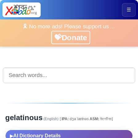
☰
🎗️ No more ads! Please support us ...
💝Donate
gelatinous
(English)
[
IPA:
dʒəˈlætnəs
ASM:
জিলেটিনাচ]
AI Dictionary Details
▶