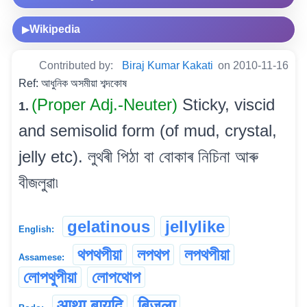
Wikipedia
▶
Contributed by:
Biraj Kumar Kakati
on 2010-11-16
Ref: আধুনিক অসমীয়া শব্দকোষ
(Proper Adj.-Neuter)
Sticky, viscid
1.
and semisolid form (of mud, crystal,
jelly etc). লুথৰী পিঠা বা বোকাৰ নিচিনা আৰু
বীজলুৱা৷
gelatinous
jellylike
English:
থপথপীয়া
লপথপ
লপথপীয়া
Assamese:
লোপথুপীয়া
লোপথোপ
आथा बायदि
बिजला