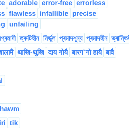
te
adorable
error-free
errorless
ss
flawless
infallible
precise
ng
unfailing
প্ৰমাদী
ত্ৰুটিহীন
নিৰ্ভুল
প্ৰমাদশূন্য
প্ৰমাদহীন
ভ্ৰান্তি
खालामै
थाखि-थुखि
दाय गोयै
बारग`नो हायै
बावै
i
uhawm
ri
tik