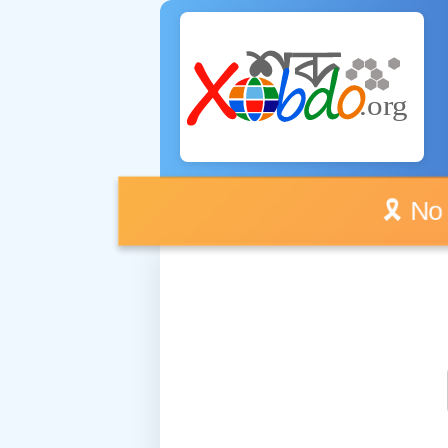
🎗️ No