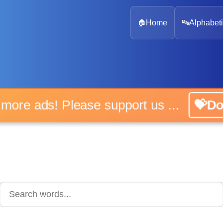
🏠
Home
🔤
Alphabeti
 more ads! Please support us ...
💝D