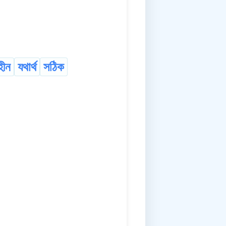
হীন
যথাৰ্থ
সঠিক