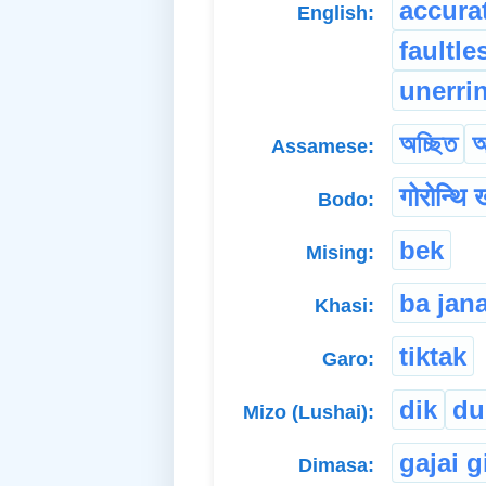
accura
English:
faultle
unerri
অচ্ছিত
অ
Assamese:
गोरोन्थि 
Bodo:
bek
Mising:
ba jana
Khasi:
tiktak
Garo:
dik
d
Mizo (Lushai):
gajai gi
Dimasa: