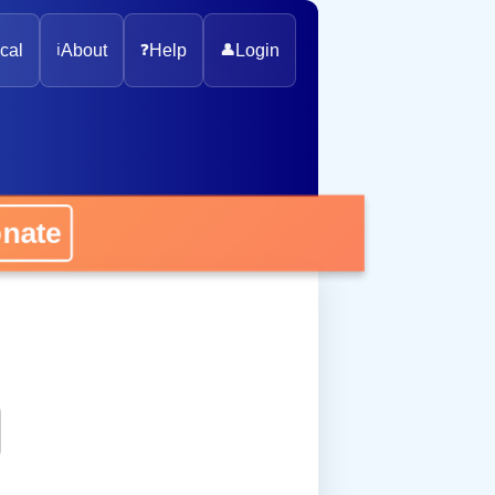
cal
ℹ️
About
❓
Help
👤
Login
onate