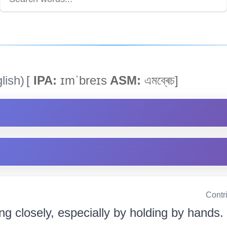
lish)
[
IPA:
ɪmˈbreɪs
ASM:
এমব্ৰেচ]
Contr
ing closely, especially by holding by hands. হ