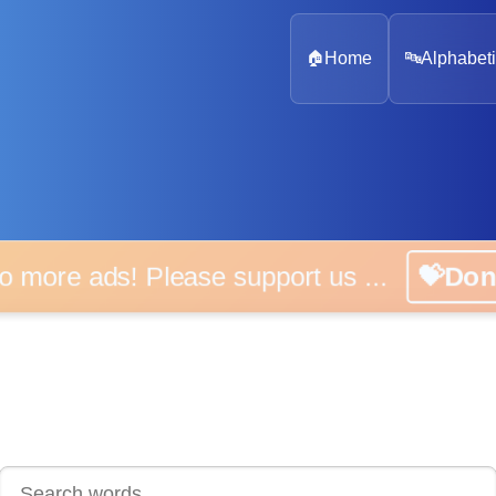
🏠
Home
🔤
Alphabeti
 more ads! Please support us ...
💝D