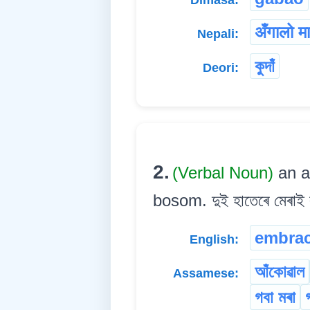
अँगालो मार्
Nepali:
কুদাঁ
Deori:
2.
(Verbal Noun)
an a
bosom. দুই হাতেৰে মেৰাই বুক
embra
English:
আঁকোৱাল
Assamese:
গবা মৰা