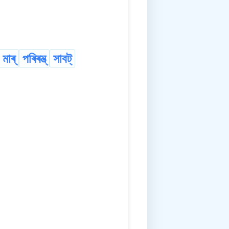
 মাৰ্
পৰিৰম্ভ্
সাবট্