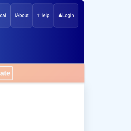
cal
ℹ️
About
❓
Help
👤
Login
onate