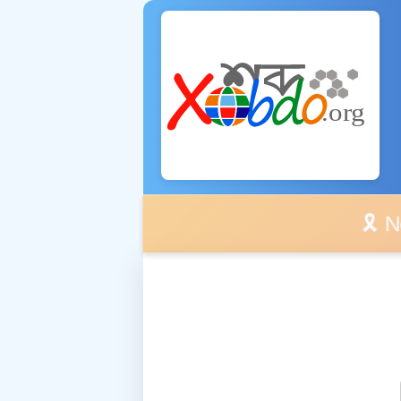
🎗️ No