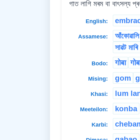
গাত লাগি মৰম বা বাৎসল্য প্
embra
English:
আঁকোৱালি
Assamese:
সাৱট মাৰি 
गोबा
गोब
Bodo:
gom
Mising:
lum la
Khasi:
konba
Meeteilon:
cheba
Karbi:
gabao
Dimasa: