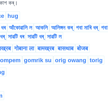
ৰকাশ কৰ্।
ce
hug
 ধৰ
আঁকোৱালি ল
আকলি
আলিঙ্গন কৰ্
গবা মাৰি ধৰ্
গবা
ধৰ্
সাৱটি ধৰ
সাৱটি ধৰ্
সাৱটি ল
ाख्रब
गोबाना ला
बामख्रब
बासथाब
बोजब
gompem
gomrik su
orig owang
torig
ng
m