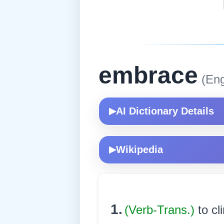
embrace
(Eng
AI Dictionary Details
▶
Wikipedia
▶
1.
(Verb-Trans.)
to cl