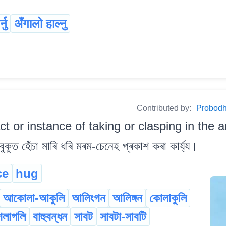
नु
अँगालो हाल्नु
Contributed by:
Probodh 
ct or instance of taking or clasping in the 
ুত হেঁচা মাৰি ধৰি মৰম-চেনেহ প্ৰকাশ কৰা কাৰ্য্য।
ce
hug
আকোলা-আকুলি
আলিংগন
আলিঙ্গন
কোলাকুলি
গলাগলি
বাহুবন্ধন
সাবট
সাবটা-সাবটি