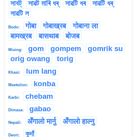
সাবট্
সাৱট মাৰি ধৰ্
সাৱটি ধৰ
সাৱটি ধৰ্
সাৱটি ল
गोबा
गोबाख्रब
गोबाना ला
Bodo:
बामख्रब
बासथाब
बोजब
gom
gompem
gomrik su
Mising:
orig owang
torig
lum lang
Khasi:
konba
Meeteilon:
chebam
Karbi:
gabao
Dimasa:
अँगालो मार्नु
अँगालो हाल्नु
Nepali:
কুদাঁ
Deori: