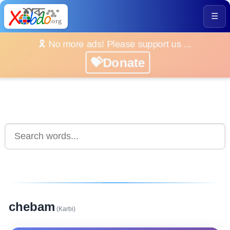
☰
🎗️ No more ads! Please support us ...
💝Donate
chebam
(Karbi)