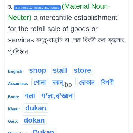
(Material Noun-
3.
Business-Commerce-Economics
Neuter)
a mercantile establishment
for the retail sale of goods or
services বস্তু-বাহানি বা সেৱা বিক্ৰী কৰা ব্যৱসায়
প্ৰতিষ্ঠান
shop
stall
store
English:
গোলা
দকন্
দোকান
বিপণী
bo
Assamese:
गला
ग’ला,द’खान
Bodo:
dukan
Khasi:
dokan
Garo:
Dukan