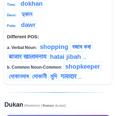
dokhan
Tiwa:
দুকান
Deori:
dawr
Paite:
Different POS:
shopping
বজাৰ কৰা
a. Verbal Noun:
बाजार खालामनाय
hatai jibah
...
shopkeeper
b. Common Noun-Common:
দোকানদাৰ
দোকানী
মুদি
गलादार
...
Dukan
(Meeteilon)
[
Roman:
du.kan]