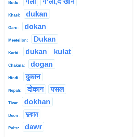
गला
ग’ला,द’खान
Bodo:
dukan
Khasi:
dokan
Garo:
Dukan
Meeteilon:
dukan
kulat
Karbi:
dogan
Chakma:
दुकान
Hindi:
दोकान
पसल
Nepali:
dokhan
Tiwa:
দুকান
Deori:
dawr
Paite: