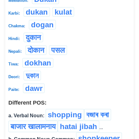
Meeteilon:
dukan
kulat
Karbi:
dogan
Chakma:
दुकान
Hindi:
दोकान
पसल
Nepali:
dokhan
Tiwa:
দুকান
Deori:
dawr
Paite:
Different POS:
shopping
বজাৰ কৰা
a. Verbal Noun:
बाजार खालामनाय
hatai jibah
...
shopkeeper