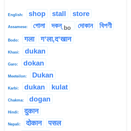
shop
stall
store
English:
গোলা
দকন্
দোকান
বিপণী
bo
Assamese:
गला
ग’ला,द’खान
Bodo:
dukan
Khasi:
dokan
Garo:
Dukan
Meeteilon:
dukan
kulat
Karbi:
dogan
Chakma:
दुकान
Hindi:
दोकान
पसल
Nepali: