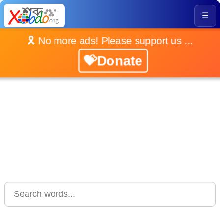
☰
🎗️ No more ads! Please support us ...
💝Donate