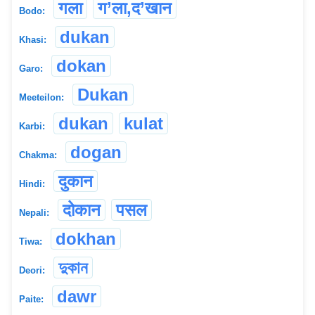
गला
ग’ला,द’खान
Bodo:
dukan
Khasi:
dokan
Garo:
Dukan
Meeteilon:
dukan
kulat
Karbi:
dogan
Chakma:
दुकान
Hindi:
दोकान
पसल
Nepali:
dokhan
Tiwa:
দুকান
Deori:
dawr
Paite: