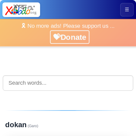
☰
🎗️ No more ads! Please support us ...
💝Donate
dokan
(Garo)