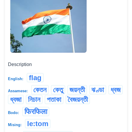
Description
flag
English:
কেতন
কেতু
জয়ন্তী
ঝণ্ডা
ধ্বজ
Assamese:
ধ্বজা
নিচান
পতাকা
বৈজয়ন্তী
फिरफिला
Bodo:
le:tom
Mising: