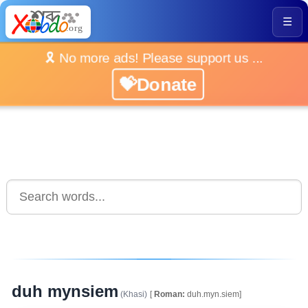
☰
🎗️ No more ads! Please support us ...
💝Donate
duh mynsiem
(Khasi)
[
Roman:
duh.myn.siem]