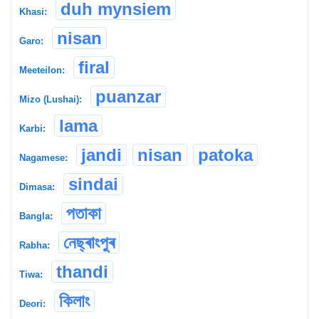
duh mynsiem
Khasi:
nisan
Garo:
firal
Meeteilon:
puanzar
Mizo (Lushai):
lama
Karbi:
jandi
nisan
patoka
Nagamese:
sindai
Dimasa:
পতাকা
Bangla:
নেছ্ৰাংপুৰ
Rabha:
thandi
Tiwa:
কিলাং
Deori: