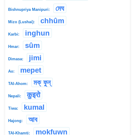
মেঘ
Bishnupriya Manipuri:
chhûm
Mizo (Lushai):
inghun
Karbi:
sûm
Hmar:
jimi
Dimasa:
mepet
Ao:
মক্ ফুন্
TAI-Ahom:
कुइरो
Nepali:
kumal
Tiwa:
আব
Hajong:
mokfuwn
TAI-Khamti: