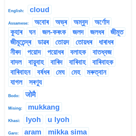
cloud
English:
অবোৰ
অভ্ৰ
অম্বুদ
অৰ্ণোদ
Assamese:
কুহাৰ
ঘন
জল-কৰংক
জলদ
জলধৰ
জীমূত
জীমূতেন্দ্ৰ
ডাৱৰ
তোয়দ
তোয়ধৰ
ধাৰাধৰ
নীৰদ
পয়োদ
পয়োধৰ
বলাহক
বাতধ্বজ
বাদল
বায়ুবাহ
বাৰিদ
বাৰিবাহ
বাৰিবাহক
বাৰিবাহন
বৰ্ষধৰ
মেঘ
মেহ
মৰুত্বান
যাগল
সৰণ্যু
जोमै
Bodo:
mukkang
Mising:
lyoh
u lyoh
Khasi:
aram
mikka sima
Garo: