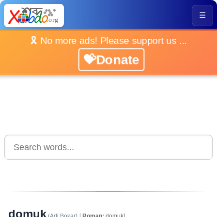
☰
🎗️ No more ads! Please support us ...
💝Donate
domuk
(Adi Bokar)
[
Roman:
domuk]