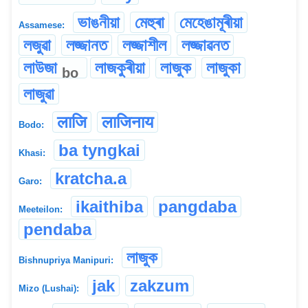
ভাঙনীয়া
মেহুৰা
মেহেঙামূৰীয়া
Assamese:
লজুৱা
লজ্জানত
লজ্জাশীল
লজ্জাৱনত
লাউজা
লাজকুৰীয়া
লাজুক
লাজুকা
bo
লাজুৱা
लाजि
लाजिनाय
Bodo:
ba tyngkai
Khasi:
kratcha.a
Garo:
ikaithiba
pangdaba
Meeteilon:
pendaba
লাজুক
Bishnupriya Manipuri:
jak
zakzum
Mizo (Lushai):