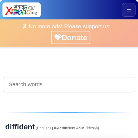
☰
🎗️ No more ads! Please support us ...
💝Donate
diffident
(English)
[
IPA:
diffident
ASM:
ডিফিডেণ্ট]