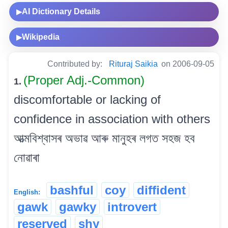
AI Dictionary Details
▶
Wikipedia
▶
Contributed by:
Rituraj Saikia
on 2006-09-05
(Proper Adj.-Common)
1.
discomfortable or lacking of
confidence in association with others
আত্মবিশ্বাসৰ অভাৱ আৰু মানুহৰ লগত সহজ হব
নোৱাৰা
bashful
coy
diffident
English:
gawk
gawky
introvert
reserved
shy