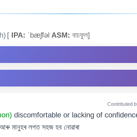
h)
[
IPA:
ˈbæʃfəl
ASM:
বাচফুল]
Contributed 
mon)
discomfortable or lacking of confidenc
 আৰু মানুহৰ লগত সহজ হব নোৱাৰা