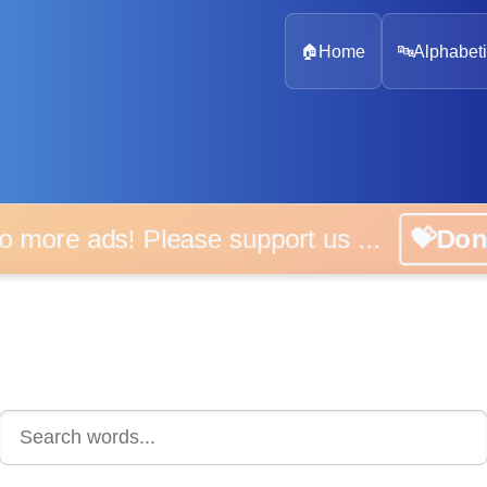
🏠
Home
🔤
Alphabeti
 more ads! Please support us ...
💝D