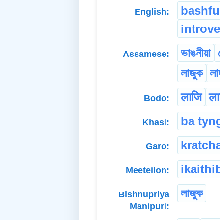
bashfu
English:
introve
ভাঙনীয়া
Assamese:
লাজুক
লা
लाजि
ला
Bodo:
ba tyn
Khasi:
kratch
Garo:
ikaithi
Meeteilon:
লাজুক
Bishnupriya
Manipuri: