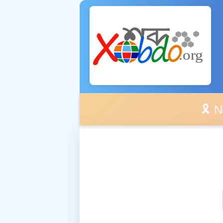
🎗️ No