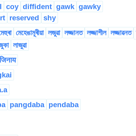
l
coy
diffident
gawk
gawky
rt
reserved
shy
মেহুৰা
মেহেঙামূৰীয়া
লজুৱা
লজ্জানত
লজ্জাশীল
লজ্জাৱনত
জুকা
লাজুৱা
जिनाय
gkai
a.a
ba
pangdaba
pendaba