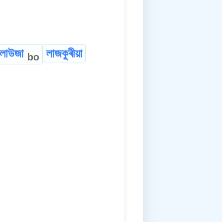
লাউজা
লাজকুৰীয়া
bo