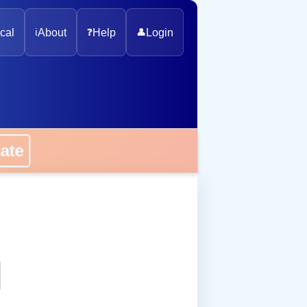
cal
ℹ️
About
❓
Help
👤
Login
onate