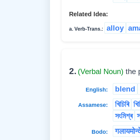
Related Idea:
alloy
am
a. Verb-Trans.:
2.
(Verbal Noun)
the 
blend
English:
খিচিৰি
খি
Assamese:
সংমিশ্ৰ
স
गलायमोन्द
Bodo: