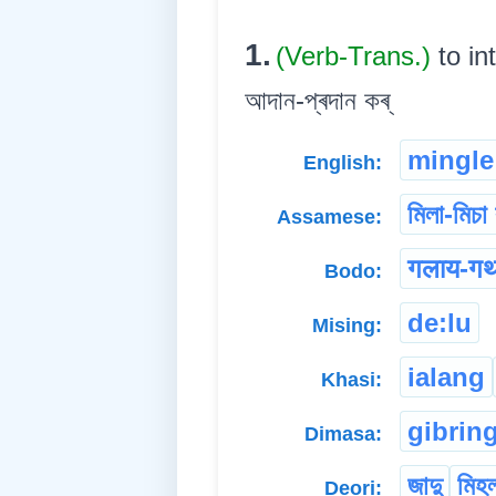
1.
(Verb-Trans.)
to in
আদান-প্ৰদান কৰ্
mingle
English:
মিলা-মিচা 
Assamese:
गलाय-गथ
Bodo:
de:lu
Mising:
ialang
Khasi:
gibrin
Dimasa:
জাদু
মিহল
Deori: