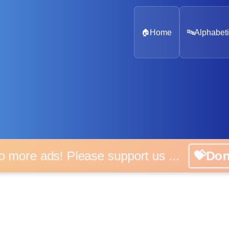
🏠
Home
🔤
Alphabeti
 more ads! Please support us ...
💝D