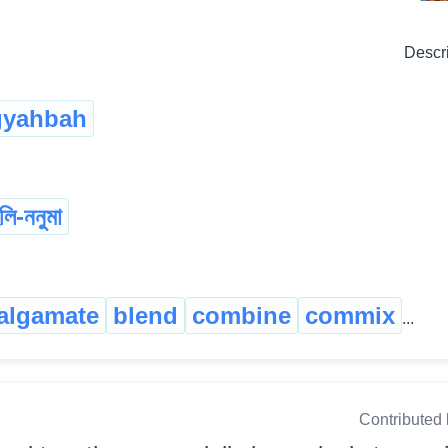
Descr
gyahbah
লি-ননুমা
algamate
blend
combine
commix
...
Contributed