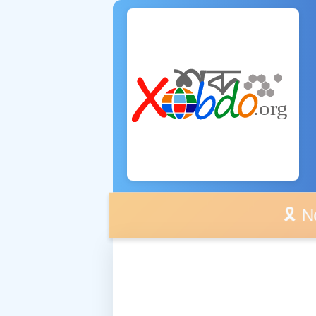
🎗️ No