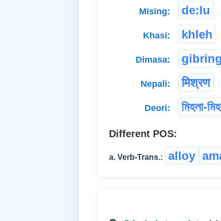
de:lu
Mising:
khleh
Khasi:
gibrin
Dimasa:
मिश्रण
Nepali:
মিহলা-মিহ
Deori:
Different POS:
alloy
am
a. Verb-Trans.: