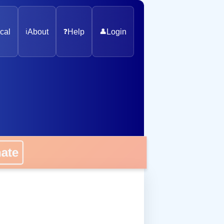
cal
ℹ️
About
❓
Help
👤
Login
onate