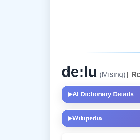
de:lu
(Mising)
[
Ro
AI Dictionary Details
▶
Wikipedia
▶