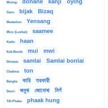
donane
kanji
oying
Mising:
bijak
Bizaq
Garo:
Yensang
Meeteilon:
saamee
Mizo (Lushai):
haan
Karbi:
mui
mwi
Kok-Borok:
samlai
Samlai bonlai
Dimasa:
ton
Chakma:
কারি
তরকারী
Bangla:
জবুৰা
জোবোৰা
মিগঁ
Deori:
phaak hung
TAI-Phake: