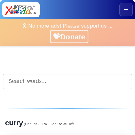
☰
🎗️ No more ads! Please support us ...
💝Donate
curry
(English)
[
IPA:
ˈkəriː
ASM:
কাৰি]