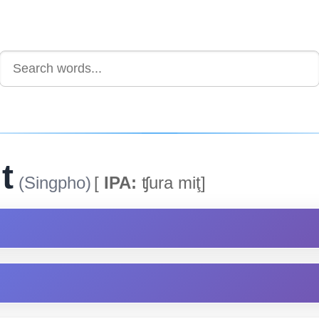
t
(Singpho)
[
IPA:
ʧura miţ]