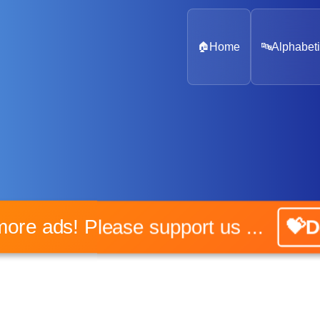
🏠
Home
🔤
Alphabeti
No more ads! Please support us ...
💝Don