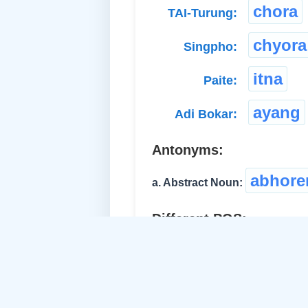
chora
TAI-Turung:
chyora
Singpho:
itna
Paite:
ayang
Adi Bokar:
Antonyms:
abhore
a. Abstract Noun:
Different POS:
b. Proper Adj.-Common &/or 
clement
...