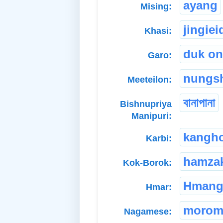
ayang
Mising:
jingiei
Khasi:
duk on
Garo:
nungs
Meeteilon:
বানাপানা
Bishnupriya
Manipuri:
kangh
Karbi:
hamza
Kok-Borok:
Hmang
Hmar:
moro
Nagamese: