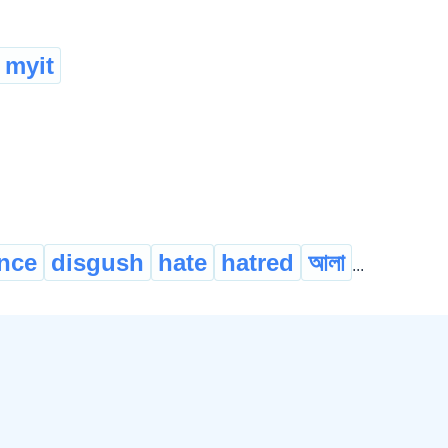
 myit
nce
disgush
hate
hatred
আলা
...
affectionate
benevolent
benig
Masculine: