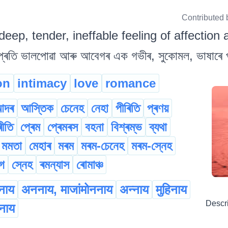
Contributed 
deep, tender, ineffable feeling of affection
্ৰতি ভালপোৱা আৰু আবেগৰ এক গভীৰ, সুকোমল, ভাষাৰে প্
on
intimacy
love
romance
আদৰ
আস্তিক
চেনেহ
নেহা
পীৰিতি
প্ৰণয়
ৰীতি
প্ৰেম
প্ৰেমৰস
বহনা
বিশ্ৰম্ভ
ব্যথা
মমতা
মেহাৰ
মৰম
মৰম-চেনেহ
মৰম-স্নেহ
াগ
স্নেহ
ৰমন্যাস
ৰোমাঞ্চ
नाय
अननाय, माजांमोननाय
अन्नाय
मुहिनाय
Descr
ननाय