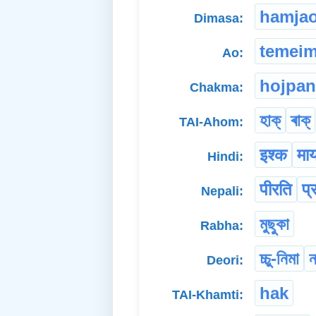
hamja
Dimasa:
temei
Ao:
hojpan
Chakma:
হাক্
ৰাক্
TAI-Ahom:
इश्क
माय
Hindi:
पीरति
प्
Nepali:
মুছুকা
Rabha:
চ্চু-নিমা
ন
Deori:
hak
TAI-Khamti: