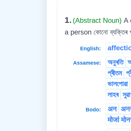
1.
(Abstract Noun)
A 
a person কোনো ব্যক্তিৰ প
affecti
English:
অনুৰতি
Assamese:
প্ৰীতম
প্
ভালপোৱা
লাহৰ
সুৱ
अन
अन
Bodo:
मोजां मो