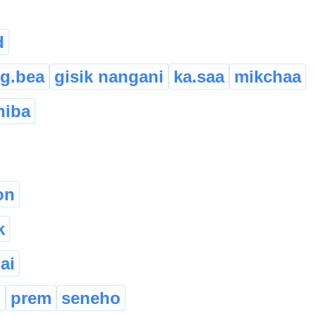
d
g.bea
gisik nangani
ka.saa
mikchaa
hiba
on
k
ai
m
prem
seneho