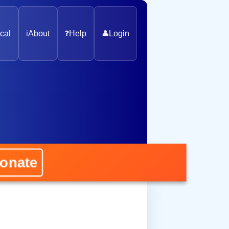
cal
ℹ️
About
❓
Help
👤
Login
ate