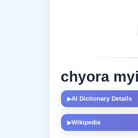
chyora myi
AI Dictionary Details
▶
Wikipedia
▶