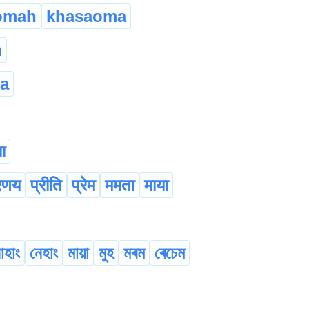
omah
khasaoma
m
a
ा
रणय
प्रीति
प्रेम
ममता
माया
াহাং
নেহাং
মায়া
মুহ
মৰম
ৰেচেম