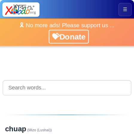
☰
🎗️ No more ads! Please support us ...
💝Donate
chuap
(Mizo (Lushai))