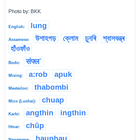
Photo by: BKK
lung
English:
উশাহগড়
ক্লোম
চুনৰি
শ্বাসযন্ত্ৰ
Assamese:
হাঁওফাঁও
संफ्ल`
Bodo:
a:rob
apuk
Mising:
thabombi
Meeteilon:
chuap
Mizo (Lushai):
angthin
ingthin
Karbi:
chûp
Hmar:
hauphau
Nagamese: