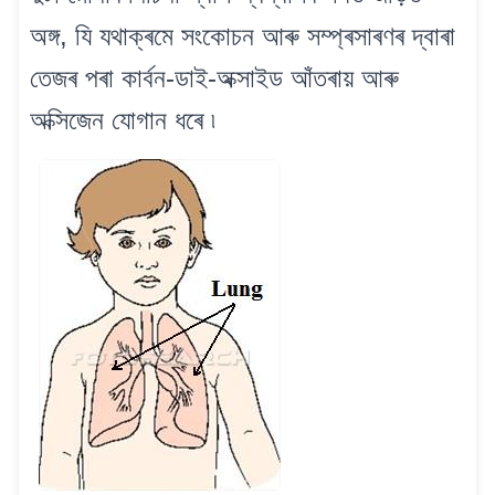
অঙ্গ, যি যথাক্ৰমে সংকোচন আৰু সম্প্ৰসাৰণৰ দ্বাৰা
তেজৰ পৰা কাৰ্বন-ডাই-অক্সাইড আঁতৰায় আৰু
অক্সিজেন যোগান ধৰে ৷