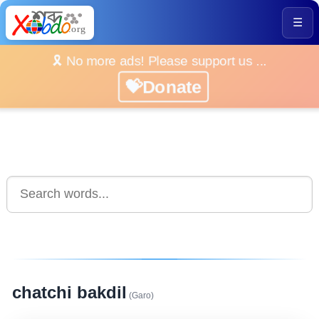
☰
🎗️ No more ads! Please support us ...
💝Donate
chatchi bakdil
(Garo)