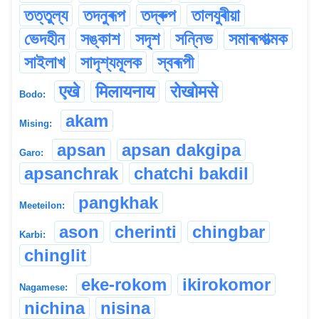
তত্তুল্য
তদনুৰূপ
তদ্ৰুপ
তালযুৰীয়া
ভেদহীন
সঙ্কাশ
সদৃশ
সন্নিভ
সমাৰূপাত্মক
সাইলাখ
সাদৃশ্যমূলক
স্বৰূপী
एखे
मिलायनाय
रोखोमसे
Bodo:
akam
Mising:
apsan
apsan dakgipa
Garo:
apsanchrak
chatchi bakdil
pangkhak
Meeteilon:
ason
cherinti
chingbar
Karbi:
chinglit
eke-rokom
ikirokomor
Nagamese:
nichina
nisina