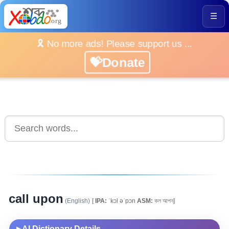
☰
🎗️ No more ads! Please support us ...
💝Donate
call upon
(English)
[
IPA:
ˈkɔl əˈpɔn
ASM:
কল আপন]
AI Dictionary Details
▶