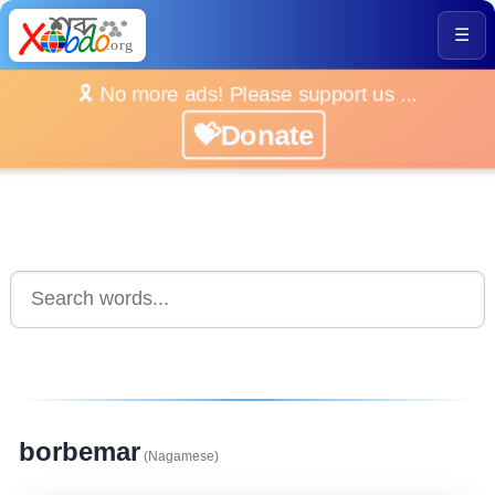
☰
🎗️ No more ads! Please support us ...
💝Donate
borbemar
(Nagamese)