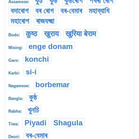
কুঠ
কুষ্ঠ
কুষ্ঠৰোগ
পখৰা ৰোগ
Assamese:
বদাৰোগ
বৰ ৰোগ
বৰ-বেমাৰ
মহাব্যাধি
মহাৰোগ
ৰাজযক্ষ্মা
कुष्ठ
खुराय
खुरिया बेराम
Bodo:
enge donam
Mising:
konchi
Garo:
si-i
Karbi:
borbemar
Nagamese:
কুষ্ঠ
Bangla:
খুনচি
Rabha:
Piyadi
Shagula
Tiwa:
বৰ-বেমাৰ
Deori: