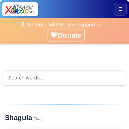
☰
🎗️ No more ads! Please support us ...
💝Donate
Shagula
(Tiwa)