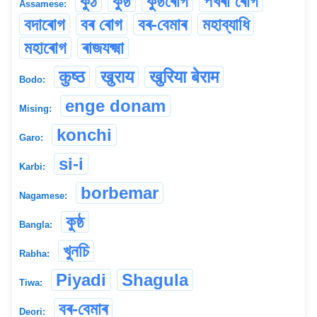
কুঠ
কুষ্ঠ
কুষ্ঠৰোগ
পখৰা ৰোগ
Assamese:
বদাৰোগ
বৰ ৰোগ
বৰ-বেমাৰ
মহাব্যাধি
মহাৰোগ
ৰাজযক্ষ্মা
कुष्ठ
खुराय
खुरिया बेराम
Bodo:
enge donam
Mising:
konchi
Garo:
si-i
Karbi:
borbemar
Nagamese:
কুষ্ঠ
Bangla:
খুনচি
Rabha:
Piyadi
Shagula
Tiwa:
বৰ-বেমাৰ
Deori: