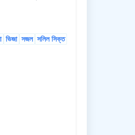
া
ভিজা
সজল
সলিল সিক্ত