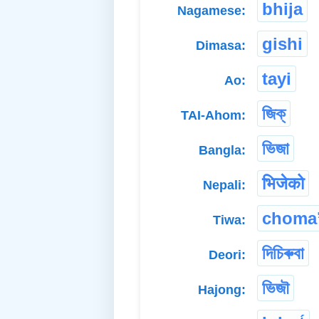
bhija
Nagamese:
gishi
Dimasa:
tayi
Ao:
জিক্
TAI-Ahom:
ভিজা
Bangla:
भिजेको
Nepali:
choma
Tiwa:
দিচিৰুবা
Deori:
ভিজৗ
Hajong: