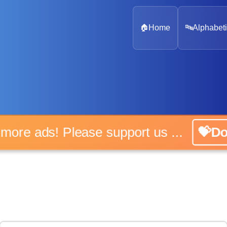
🏠
Home
🔤
Alphabeti
 more ads! Please support us ...
💝D