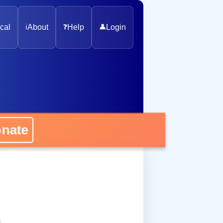
cal
ℹ️
About
❓
Help
👤
Login
onate