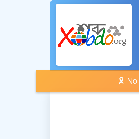
🎗️ No