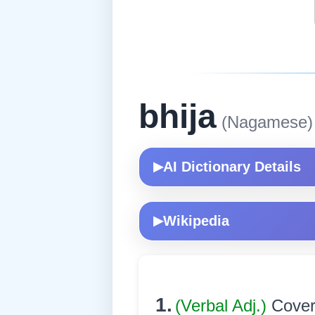
bhija
(Nagamese)
AI Dictionary Details
▶
Wikipedia
▶
1.
(Verbal Adj.)
Covere