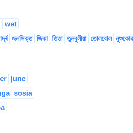
d
wet
্দ্ৰ
জলসিক্ত
জিকা
তিতা
তুলবুলীয়া
তোলবোল
নুশুকোৱ
uer
june
nga
sosia
pa