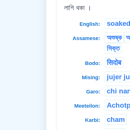
লাগি থকা ।
soake
English:
অশুষ্ক
আৰ
Assamese:
সিক্ত
सिदोब
Bodo:
jujer j
Mising:
chi na
Garo:
Achot
Meeteilon:
cham
Karbi: