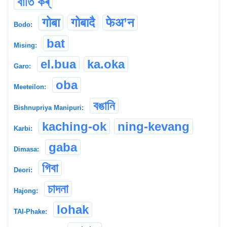
বাঁতি কৰ্
गोबा
गोबादै
फेअ’न
Bodo:
bat
Mising:
el.bua
ka.oka
Garo:
oba
Meeteilon:
বঙানি
Bishnupriya Manipuri:
kaching-ok
ning-kevang
Karbi:
gaba
Dimasa:
গিবা
Deori:
চাদনা
Hajong:
lohak
TAI-Phake: