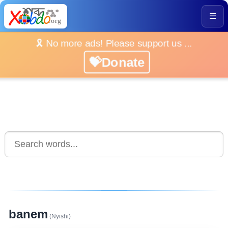
☰
🎗️ No more ads! Please support us ...
💝Donate
banem
(Nyishi)