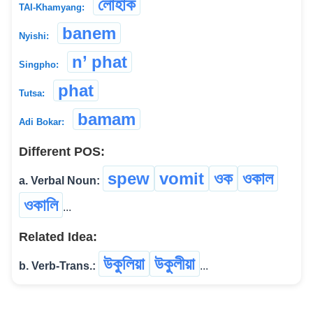
লোহাক
TAI-Khamyang:
banem
Nyishi:
n’ phat
Singpho:
phat
Tutsa:
bamam
Adi Bokar:
Different POS:
spew
vomit
ওক
ওকাল
a. Verbal Noun:
ওকালি
...
Related Idea:
উকুলিয়া
উকুলীয়া
b. Verb-Trans.:
...