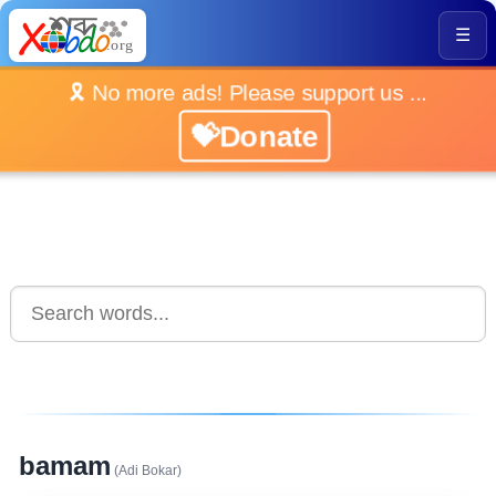
☰
🎗️ No more ads! Please support us ...
💝Donate
bamam
(Adi Bokar)