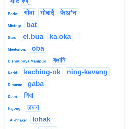
বাঁতি কৰ্
गोबा
गोबादै
फेअ’न
Bodo:
bat
Mising:
el.bua
ka.oka
Garo:
oba
Meeteilon:
বঙানি
Bishnupriya Manipuri:
kaching-ok
ning-kevang
Karbi:
gaba
Dimasa:
গিবা
Deori:
চাদনা
Hajong:
lohak
TAI-Phake: