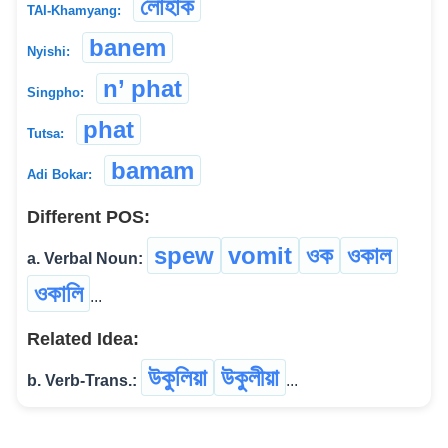
লোহাক
TAI-Khamyang:
banem
Nyishi:
n’ phat
Singpho:
phat
Tutsa:
bamam
Adi Bokar:
Different POS:
spew
vomit
ওক
ওকাল
a. Verbal Noun:
ওকালি
...
Related Idea:
উকুলিয়া
উকুলীয়া
b. Verb-Trans.:
...