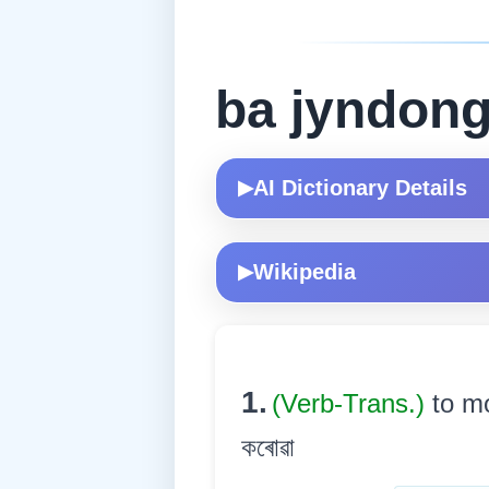
ba jyndon
AI Dictionary Details
▶
Wikipedia
▶
1.
(Verb-Trans.)
to mo
কৰোৱা