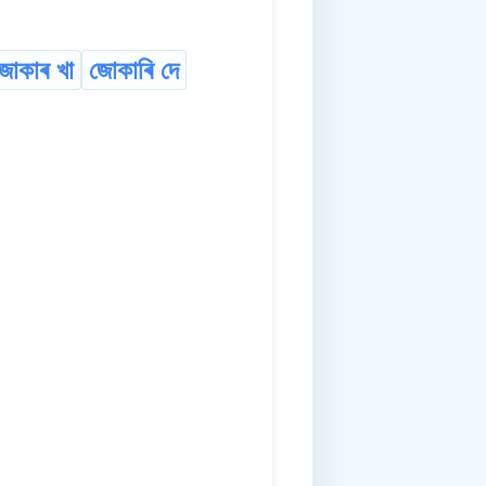
জোকাৰ খা
জোকাৰি দে