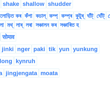
shake
shallow
shudder
লোড়িত কৰ
কঁপা
কচাল্
কম্প্
কম্প্ৰ
কুটুৰ্
ঘাঁট্
ঘোঁট্
লা
মথ্
লাৰ্
লৰা
সঞ্চালন কৰ
সঞ্চাৰিত হ
सोमाव
jinki
nger
paki
tik
yun
yunkung
dong
kynruh
a
jingjengata
moata