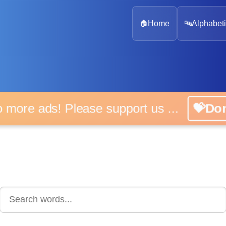
🏠
Home
🔤
Alphabeti
 more ads! Please support us ...
💝D