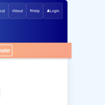
cal
ℹ️
About
❓
Help
👤
Login
onate