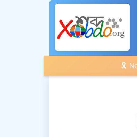
🎗️ No