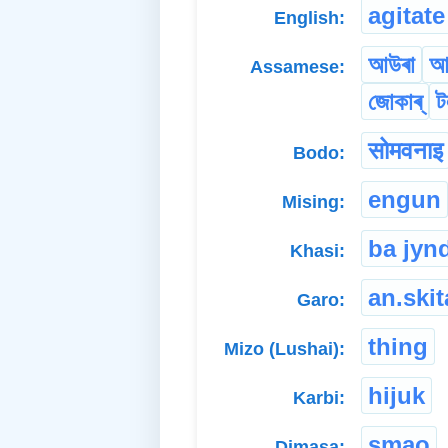
agitate
English:
আউৰা
আ
Assamese:
জোকাৰ্
ট
सोमवनाइ
Bodo:
engun
Mising:
ba jyn
Khasi:
an.skit
Garo:
thing
Mizo (Lushai):
hijuk
Karbi:
smao
Dimasa: