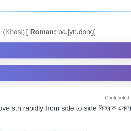
g
(Khasi)
[
Roman:
ba.jyn.dong]
Contributed
ve sth rapidly from side to side কিহবাক এফাল