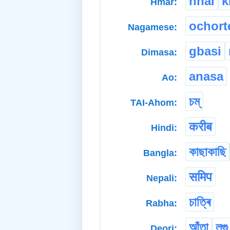
hnai
k
Hmar:
ochort
Nagamese:
gbasi
Dimasa:
anasa
Ao:
চম্
TAI-Ahom:
करीब
Hindi:
কাছাকাছি
Bangla:
समिप
Nepali:
চাত্ৰি
Rabha:
আঁতা
লুগু
Deori: