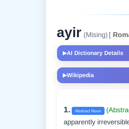
ayir
(Mising)
[
Rom
AI Dictionary Details
▶
Wikipedia
▶
1.
(Abstr
Abstract Noun
apparently irreversib