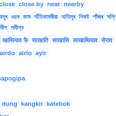
close
close by
near
nearby
অদূৰ
ওচৰ
কাষ
দাঁতিকাষৰীয়া
নাতিদূৰ
নিকট
পাঁজৰ
সন্ন
মীপ
সমীপ্য
खाथियाव फै
साखाति
साखाथि
साखाथियाव
सेराव
airdo
airlo
ayir
hapogipa
dung
kangkir
katebok