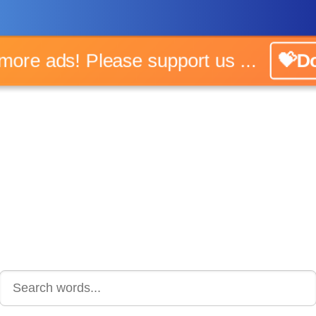
No more ads! Please support us ...
💝Do