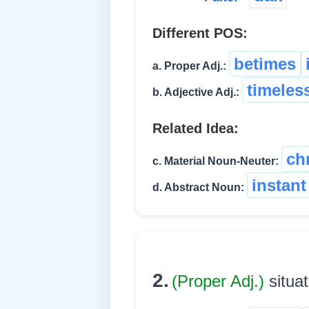
Different POS:
betimes
a. Proper Adj.:
timeles
b. Adjective Adj.:
Related Idea:
ch
c. Material Noun-Neuter:
instant
d. Abstract Noun:
2.
(Proper Adj.)
situat