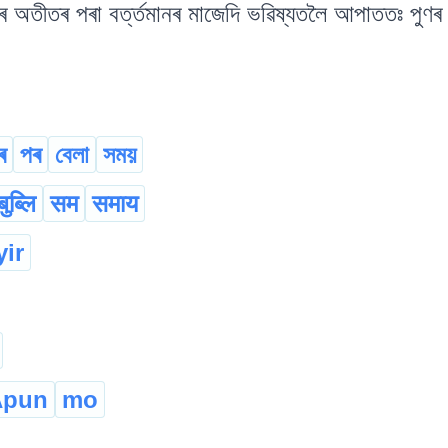
ৰ অতীতৰ পৰা বৰ্ত্তমানৰ মাজেদি ভৱিষ্যতলৈ আপাততঃ পুণৰ 
ৰ
পৰ
বেলা
সময়
बुब्लि
सम
समाय
yir
Apun
mo