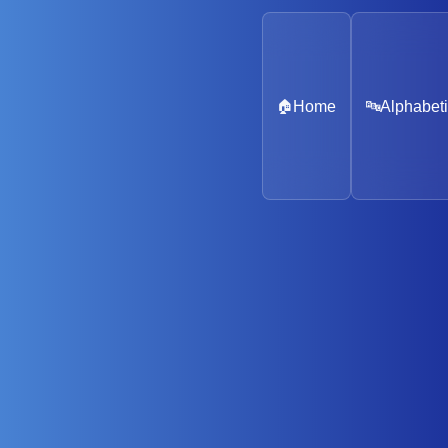
🏠
Home
🔤
Alphabeti