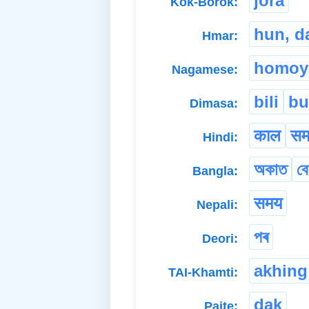
jora
Kok-Borok:
hun, d
Hmar:
homoy
Nagamese:
bili
bu
Dimasa:
काल
स
Hindi:
অকাত
বে
Bangla:
समय
Nepali:
পৰ
Deori:
akhing
TAI-Khamti:
dak
Paite: