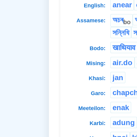
anear
English:
অচৰ্
Assamese:
bo
সন্নিধি
স
खाथियाव
Bodo:
air.do
Mising:
jan
Khasi:
chapc
Garo:
enak
Meeteilon:
adung
Karbi: