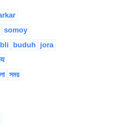
arkar
somoy
bli
buduh
jora
मय
লা
সময়