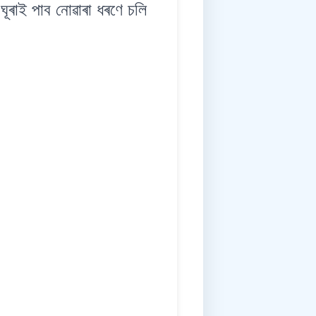
ঘূৰাই পাব নোৱাৰা ধৰণে চলি