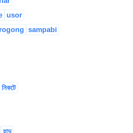
har
e
usor
rogong
sampabi
নিকটে
হাদু