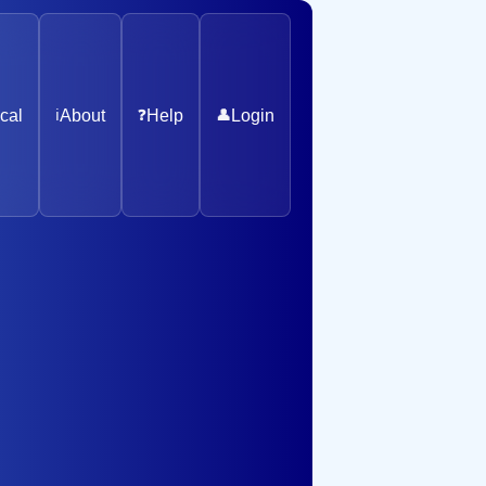
cal
ℹ️
About
❓
Help
👤
Login