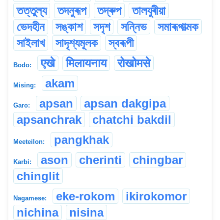
তত্তুল্য
তদনুৰূপ
তদ্ৰুপ
তালযুৰীয়া
ভেদহীন
সঙ্কাশ
সদৃশ
সন্নিভ
সমাৰূপাত্মক
সাইলাখ
সাদৃশ্যমূলক
স্বৰূপী
एखे
मिलायनाय
रोखोमसे
Bodo:
akam
Mising:
apsan
apsan dakgipa
Garo:
apsanchrak
chatchi bakdil
pangkhak
Meeteilon:
ason
cherinti
chingbar
Karbi:
chinglit
eke-rokom
ikirokomor
Nagamese:
nichina
nisina