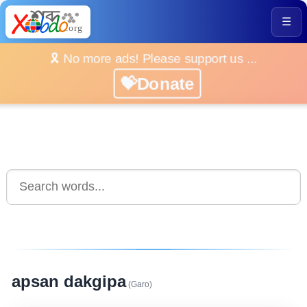
☰
🎗️ No more ads! Please support us ...
💝Donate
apsan dakgipa
(Garo)