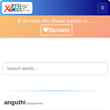
☰
🎗️ No more ads! Please support us ...
💝Donate
anguthi
(Nagamese)