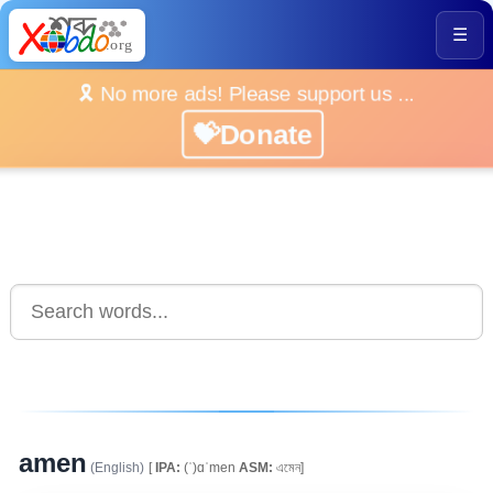
☰
🎗️ No more ads! Please support us ...
💝Donate
amen
(English)
[
IPA:
(ˈ)ɑˈmen
ASM:
এমেন]