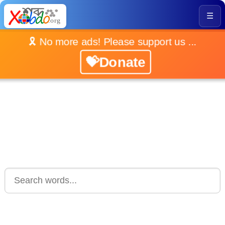
☰
🎗️ No more ads! Please support us ...
💝Donate