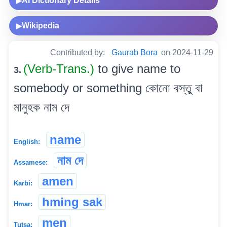
AI Dictionary Details
▶
Wikipedia
▶
Contributed by:
Gaurab Bora
on 2024-11-29
(Verb-Trans.)
to give name to
3.
somebody or something কোনো বস্তু বা
মানুহক নাম দে
name
English:
নাম দে
Assamese:
amen
Karbi:
hming sak
Hmar:
men
Tutsa: