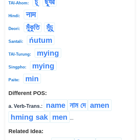
চূ
ছ্যুৱ
TAI-Ahom:
नाम
Hindi:
মুঁকুতি
মুঁচু
Deori:
ńutum
Santali:
mying
TAI-Turung:
mying
Singpho:
min
Paite:
Different POS:
name
নাম দে
amen
a. Verb-Trans.:
hming sak
men
...
Related Idea: