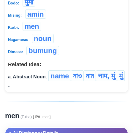
मुंमा
Bodo:
amin
Mising:
men
Karbi:
noun
Nagamese:
bumung
Dimasa:
Related Idea:
name
নাও
নাম
नाम, मुं
मुं
a. Abstract Noun:
...
men
(Tutsa)
[
IPA:
men]