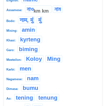
English:
নাও
নাম
km
km
Assamese:
नाम, मुं
मुं
Bodo:
amin
Mising:
kyrteng
Khasi:
biming
Garo:
Koloy
Ming
Meeteilon:
men
Karbi:
nam
Nagamese:
bumu
Dimasa:
tening
tenung
Ao: