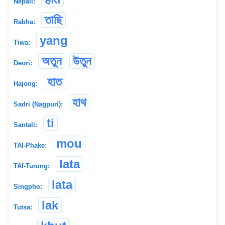
Nepali:
তাছি
Rabha:
yang
Tiwa:
অতুন
উতুন
Deori:
হাত
Hajong:
হাথ
Sadri (Nagpuri):
ti
Santali:
mou
TAI-Phake:
lata
TAI-Turung:
lata
Singpho:
lak
Tutsa: