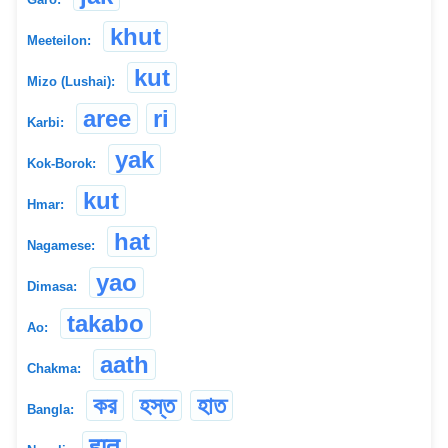
khut
Meeteilon:
kut
Mizo (Lushai):
aree
ri
Karbi:
yak
Kok-Borok:
kut
Hmar:
hat
Nagamese:
yao
Dimasa:
takabo
Ao:
aath
Chakma:
কর
হস্ত
হাত
Bangla:
हात