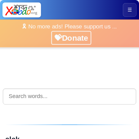
☰
🎗️ No more ads! Please support us ...
💝Donate