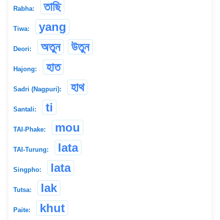
তাছি
Rabha:
yang
Tiwa:
অতুন
উতুন
Deori:
হাত
Hajong:
হাথ
Sadri (Nagpuri):
ti
Santali:
mou
TAI-Phake:
lata
TAI-Turung:
lata
Singpho:
lak
Tutsa:
khut
Paite: