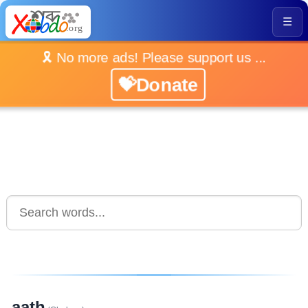
☰
🎗️ No more ads! Please support us ...
💝Donate
aath