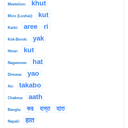
khut
Meeteilon:
kut
Mizo (Lushai):
aree
ri
Karbi:
yak
Kok-Borok:
kut
Hmar:
hat
Nagamese:
yao
Dimasa:
takabo
Ao:
aath
Chakma:
কর
হস্ত
হাত
Bangla:
हात
Nepali: