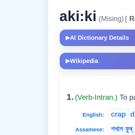
aki:ki
(Mising)
[
R
AI Dictionary Details
▶
Wikipedia
▶
1.
(Verb-Intran.)
To p
crap
d
English:
পখাল ফুৰ্
Assamese: