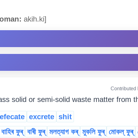
oman:
akih.ki]
Contributed
ass solid or semi-solid waste matter from 
efecate
excrete
shit
বাহিৰ ফুৰ্
বাৰী ফুৰ্
মলত্যাগ কৰ্
মুকলি ফুৰ্
মোকল্ ফুৰ্