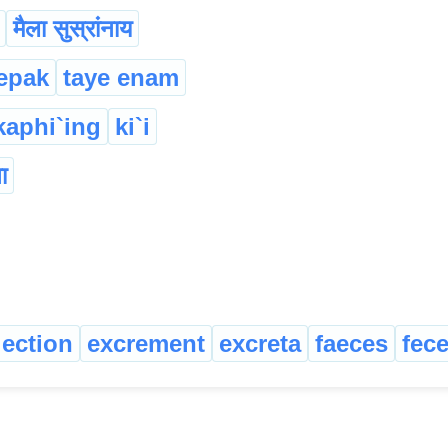
मैला सुस्रांनाय
epak
taye enam
kaphi`ing
ki`i
ा
jection
excrement
excreta
faeces
fec