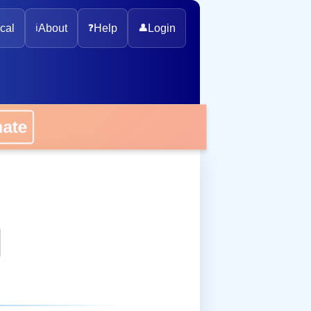
cal
ℹ️
About
❓
Help
👤
Login
onate