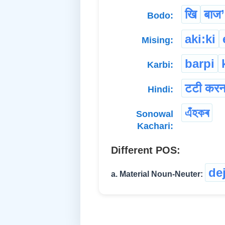
खि
बाज’
Bodo:
aki:ki
Mising:
barpi
Karbi:
टटी करन
Hindi:
এঁহকৰ
Sonowal
Kachari:
Different POS:
de
a. Material Noun-Neuter: