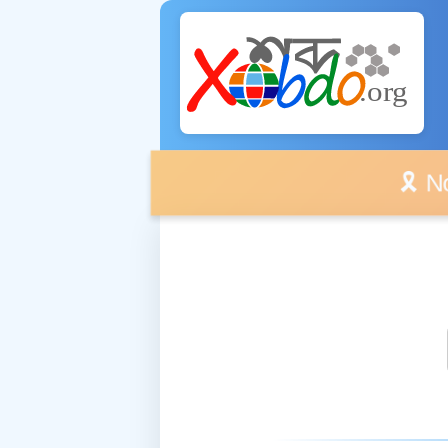
🎗️ No