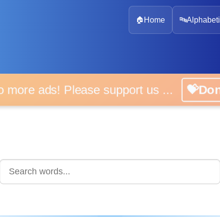
🏠
Home
🔤
Alphabeti
 more ads! Please support us ...
💝D