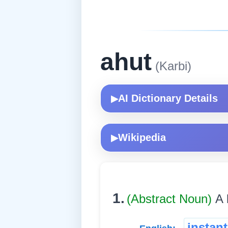
ahut
(Karbi)
AI Dictionary Details
▶
Wikipedia
▶
1.
(Abstract Noun)
A 
instant