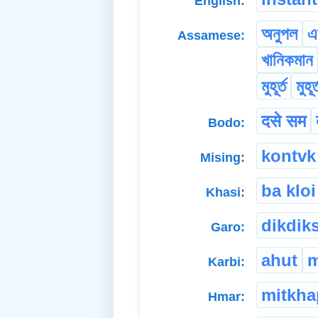
English:
অনুপল
এ
Assamese:
খানিকমান
মুহূৰ্ত
মুহূৰ
दसे सम
Bodo:
kontvk
Mising:
ba kloi
Khasi:
dikdik
Garo:
ahut
Karbi:
mitkha
Hmar: