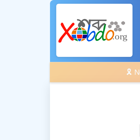
🎗️ No