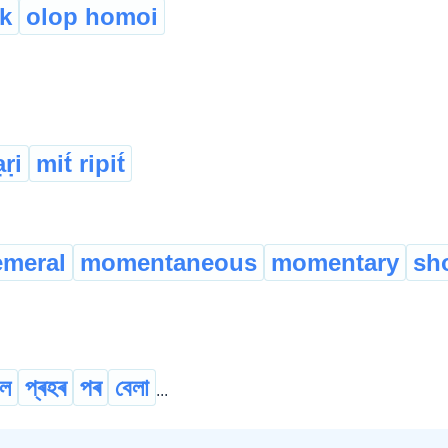
k
olop homoi
ạṛi
mit́ ripit́
meral
momentaneous
momentary
sho
াল
প্ৰহৰ
পৰ
বেলা
...