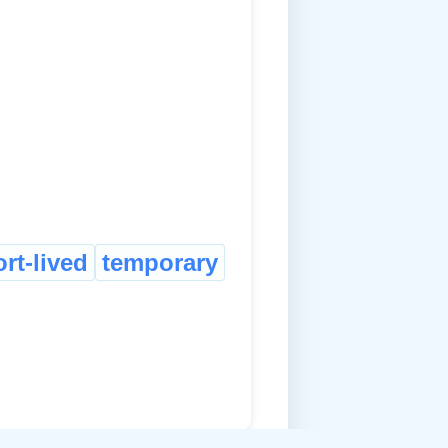
rt-lived
temporary