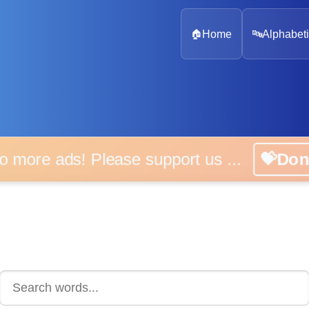
🏠
Home
🔤
Alphabeti
 more ads! Please support us ...
💝D