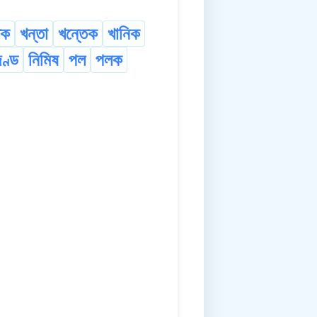
েক
খন্তা
খন্তেক
খানিক
দণ্ড
নিমিষ
পল
পলক