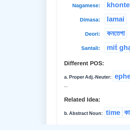
khonte
Nagamese:
lamai
Dimasa:
কনতেগা
Deori:
mit́ gh
Santali:
Different POS:
ephe
a. Proper Adj.-Neuter:
...
Related Idea:
time
ক
b. Abstract Noun: