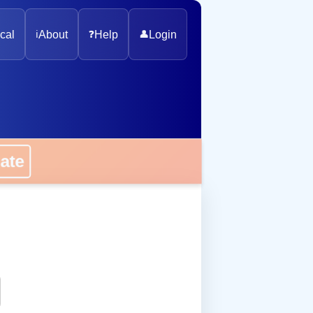
cal
ℹ️
About
❓
Help
👤
Login
onate