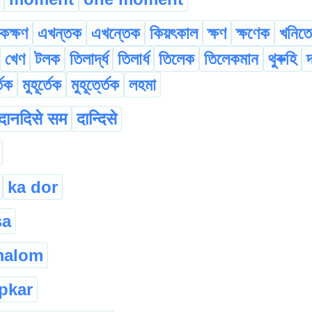
কক্ষণ
এখন্তক
এখন্তেক
কিয়ৎকাল
ক্ষণ
ক্ষণেক
খনিত
খেণ
টলক
তিলাৰ্দ্ধ
তিলাৰ্ধ
তিলেক
তিলেকমান
থুৰুহি
্তক
মুহূৰ্তেক
মুহূৰ্ত্তেক
লহমা
दानदिसे सम
दान्दिसे
ka dor
sa
malom
pkar