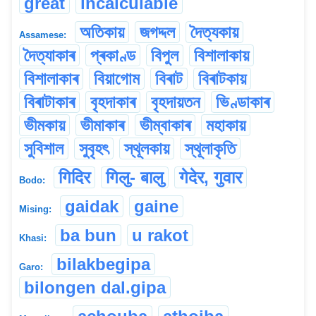
great
incalculable
অতিকায়
জগদ্দল
দৈত্যকায়
Assamese:
দৈত্যাকাৰ
প্ৰকাণ্ড
বিপুল
বিশালাকায়
বিশালাকাৰ
বিয়াগোম
বিৰাট
বিৰাটকায়
বিৰাটাকাৰ
বৃহদাকাৰ
বৃহদায়তন
ভিণ্ডাকাৰ
ভীমকায়
ভীমাকাৰ
ভীম্বাকাৰ
মহাকায়
সুবিশাল
সুবৃহৎ
স্থূলকায়
স্থূলাকৃতি
गिदिर
गिलु- बालु
गेदेर, गुवार
Bodo:
gaidak
gaine
Mising:
ba bun
u rakot
Khasi:
bilakbegipa
Garo:
bilongen dal.gipa