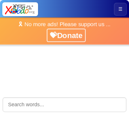
☰
🎗️ No more ads! Please support us ...
💝Donate