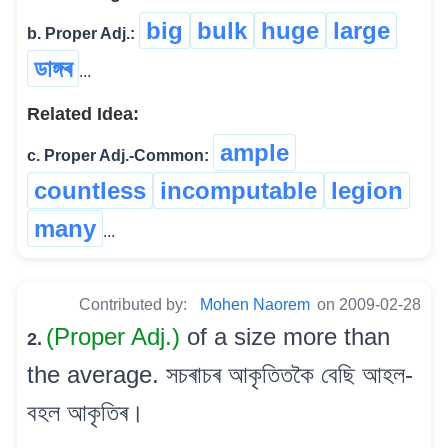
big
bulk
huge
large
b. Proper Adj.:
ডাঙ্গৰ
...
Related Idea:
ample
c. Proper Adj.-Common:
countless
incomputable
legion
many
...
Contributed by:
Mohen Naorem
on 2009-02-28
(Proper Adj.)
of a size more than
2.
the average. সচৰাচৰ আকৃতিতকৈ বেছি আহল-
বহল আকৃতিৰ।