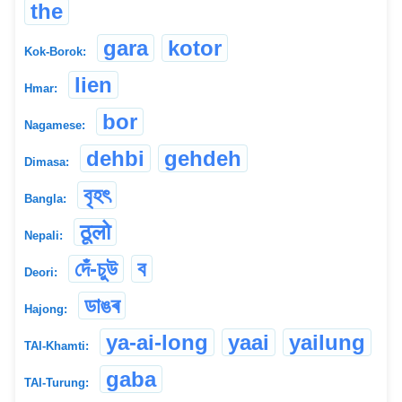
the
gara
kotor
Kok-Borok:
lien
Hmar:
bor
Nagamese:
dehbi
gehdeh
Dimasa:
বৃহৎ
Bangla:
ठूलो
Nepali:
দেঁ-চুউ
ব
Deori:
ডাঙৰ
Hajong:
ya-ai-long
yaai
yailung
TAI-Khamti:
gaba
TAI-Turung: