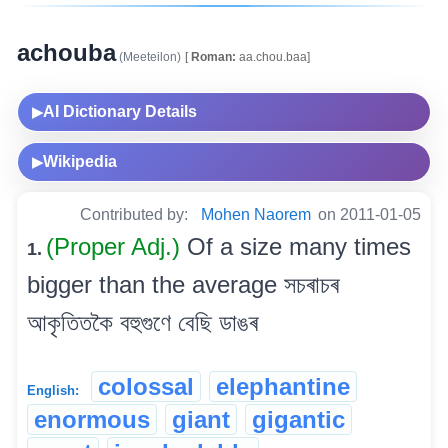
achouba
(Meeteilon)
[
Roman:
aa.chou.baa]
AI Dictionary Details
▶
Wikipedia
▶
Contributed by:
Mohen Naorem
on 2011-01-05
(Proper Adj.)
Of a size many times
1.
bigger than the average সচৰাচৰ
আকৃতিতকৈ বহুগুণে বেছি ডাঙৰ
colossal
elephantine
English:
enormous
giant
gigantic