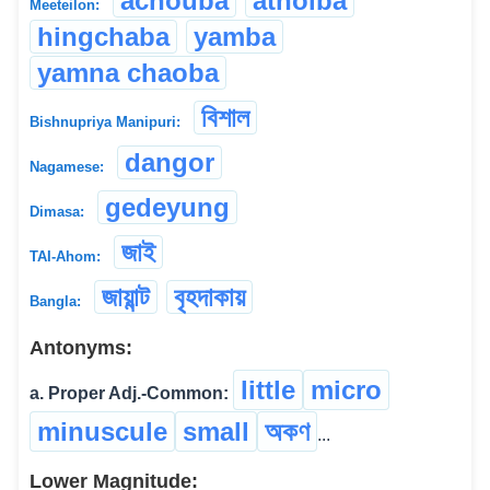
achouba
athoiba
Meeteilon:
hingchaba
yamba
yamna chaoba
বিশাল
Bishnupriya Manipuri:
dangor
Nagamese:
gedeyung
Dimasa:
জাই
TAI-Ahom:
জায়ান্ট
বৃহদাকায়
Bangla:
Antonyms:
little
micro
a. Proper Adj.-Common:
minuscule
small
অকণ
...
Lower Magnitude: