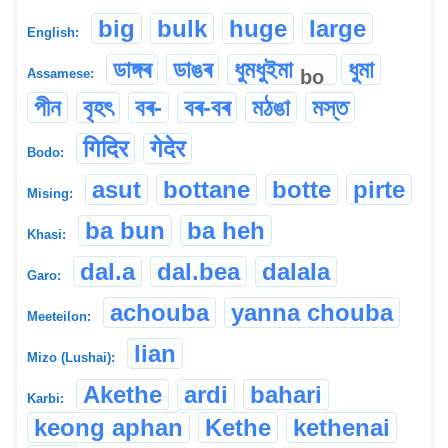
big
bulk
huge
large
English:
ডাঙ্গৰ
ডাঙৰ
ধুমধুইমা
ধুমা
bo
Assamese:
পীন
বৃহৎ
বৰ-
বৰ-বৰ
মঠঙা
মস্ত
गिदिर
गेदेर
Bodo:
asut
bottane
botte
pirte
Mising:
ba bun
ba heh
Khasi:
dal.a
dal.bea
dalala
Garo:
achouba
yanna chouba
Meeteilon:
lian
Mizo (Lushai):
Akethe
ardi
bahari
Karbi:
keong aphan
Kethe
kethenai