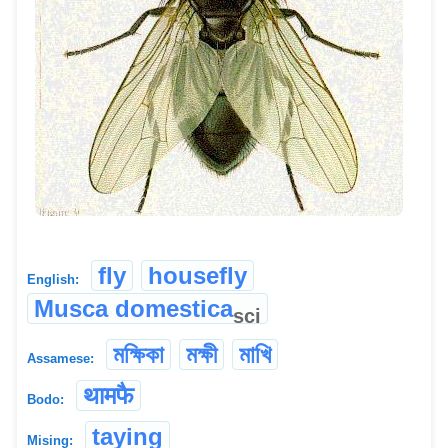
fly
housefly
English:
Musca domestica
sci
মক্ষিকা
মক্ষী
মাখি
Assamese:
थामफै
Bodo:
taying
Mising: