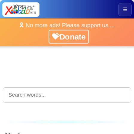
☰
🎗️ No more ads! Please support us ...
💝Donate