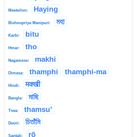
Haying
Meeteilon:
মহা
Bishnupriya Manipuri:
bitu
Karbi:
tho
Hmar:
makhi
Nagamese:
thamphi
thamphi-ma
Dimasa:
मक्खी
Hindi:
মাছি
Bangla:
thamsu’
Tiwa:
চিতাঁমি
Deori:
rõ̱
Santali: