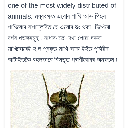
one of the most widely distributed of
animals. মধ্যবক্ষত এযোৰ পাখি আৰু পিছৰ
পাখিযোৰ ৰূপান্তৰিত হৈ এযোৰ শুং থকা, দিপ্টেৰা
বৰ্গৰ পতঙ্গসমূহ ৷ সাধাৰণতে দেখা পোৱা ঘৰুৱা
মাখিবোৰেই হ’ল প্ৰকৃত মাখি আৰু ইহঁত পৃথিৱীৰ
আটাইতকৈ বহলভাৱে বিস্তৃত প্ৰাণীবোৰৰ অন্যতম ৷