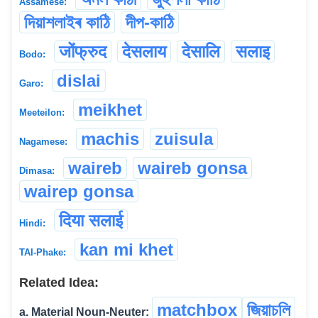
Assamese:
দিয়াশলাইৰ কাঠি
দীপ-কাঠি
जोंफ्रुद
देसलाय
देसालि
सलाइ
Bodo:
dislai
Garo:
meikhet
Meeteilon:
machis
zuisula
Nagamese:
waireb
waireb gonsa
Dimasa:
wairep gonsa
दिया सलाई
Hindi:
kan mi khet
TAI-Phake:
Related Idea:
matchbox
জিয়াচলি
a. Material Noun-Neuter: