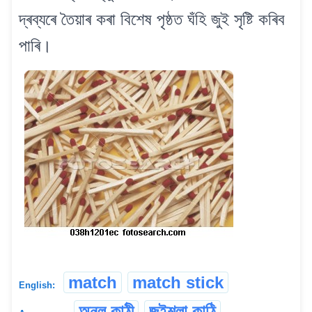
দ্ৰব্যৰে তৈয়াৰ কৰা বিশেষ পৃষ্ঠত ঘঁহি জুই সৃষ্টি কৰিব
পাৰি।
match
match stick
English:
অনল কাঠী
জুইশলা কাঠি