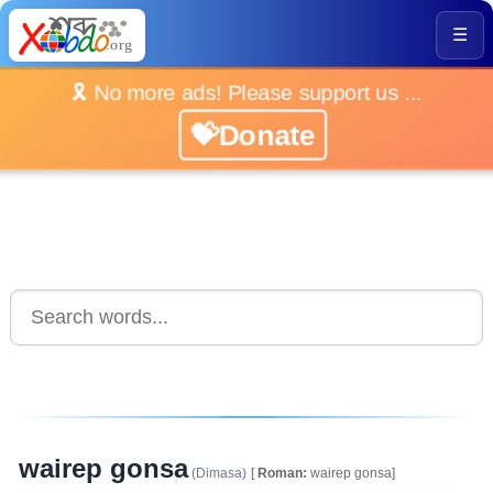
☰
🎗️ No more ads! Please support us ...
💝Donate
wairep gonsa
(Dimasa)
[
Roman:
wairep gonsa]