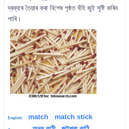
দ্ৰব্যৰে তৈয়াৰ কৰা বিশেষ পৃষ্ঠত ঘঁহি জুই সৃষ্টি কৰিব
পাৰি।
match
match stick
English:
অনল কাঠী
জুইশলা কাঠি