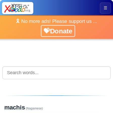
☰
🎗️ No more ads! Please support us ...
💝Donate
machis
(Nagamese)