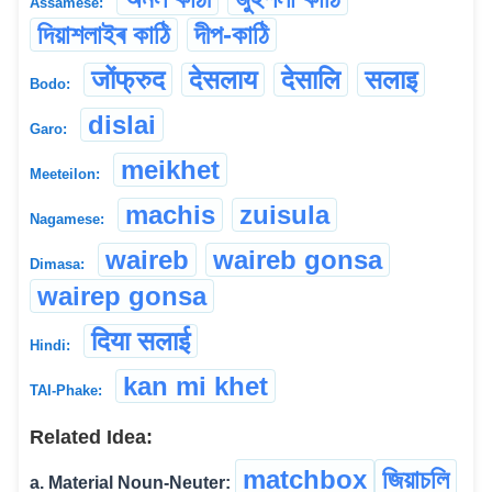
Assamese:
দিয়াশলাইৰ কাঠি
দীপ-কাঠি
जोंफ्रुद
देसलाय
देसालि
सलाइ
Bodo:
dislai
Garo:
meikhet
Meeteilon:
machis
zuisula
Nagamese:
waireb
waireb gonsa
Dimasa:
wairep gonsa
दिया सलाई
Hindi:
kan mi khet
TAI-Phake:
Related Idea:
matchbox
জিয়াচলি
a. Material Noun-Neuter: