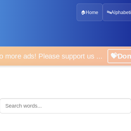
🏠
Home
🔤
Alphabeti
 more ads! Please support us ...
💝D