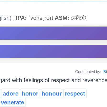
lish)
[
IPA:
ˈvenəˌreɪt
ASM:
ভেনিৰেট]
Contributed by:
Bi
gard with feelings of respect and reverence মান ব
adore
honor
honour
respect
venerate