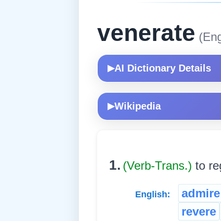
venerate
(Eng
AI Dictionary Details
▶
Wikipedia
▶
1.
(Verb-Trans.)
to re
admire
English:
revere