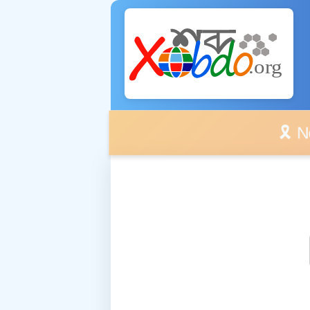
🎗️ No