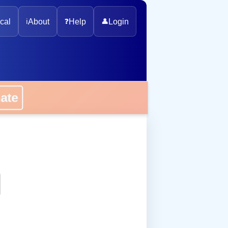
cal
ℹ️
About
❓
Help
👤
Login
onate