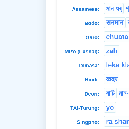
মান ধৰ্
শ
Assamese:
सनमान
Bodo:
chuata
Garo:
zah
Mizo (Lushai):
leka kl
Dimasa:
कदर
Hindi:
বাচি
মান
Deori:
yo
TAI-Turung:
ra sha
Singpho: