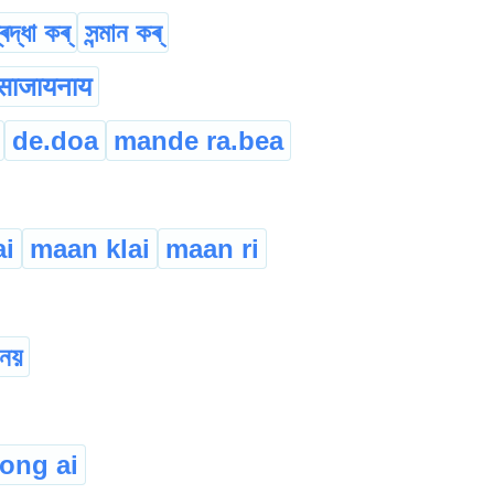
্ৰদ্ধা কৰ্
সন্মান কৰ্
साजायनाय
de.doa
mande ra.bea
ai
maan klai
maan ri
-নয়
rong ai