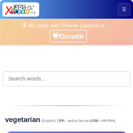
☰
🎗️ No more ads! Please support us ...
💝Donate
vegetarian
(English)
[
IPA:
ˌvedʒəˈteriːən
ASM:
ভেজিটেৰিয়ান]