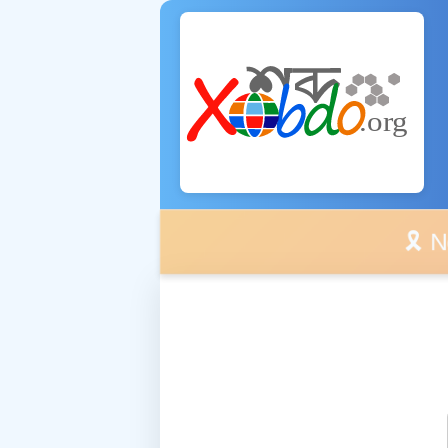
🎗️ No