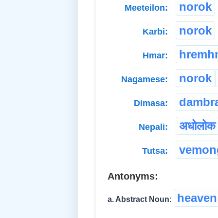
norok
Meeteilon:
norok
Karbi:
hremh
Hmar:
norok
Nagamese:
dambr
Dimasa:
अधोलोक
Nepali:
vemon
Tutsa:
Antonyms:
heaven
a. Abstract Noun: