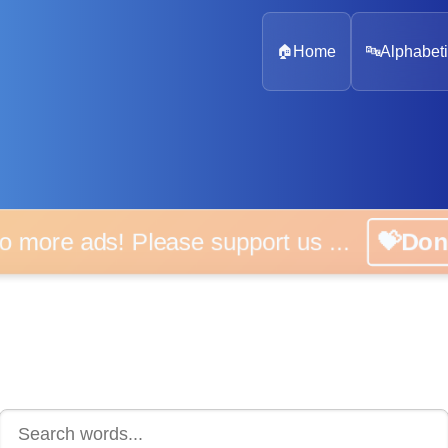
🏠
Home
🔤
Alphabeti
 more ads! Please support us ...
💝D