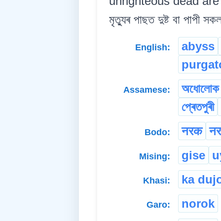
unrighteous dead are pu
মৃত্যুৰ পাছত দুষ্ট বা পাপী স
abyss
English:
purgat
অধোলোক
Assamese:
প্ৰেতপুৰী
नरक
न
Bodo:
gise
u
Mising:
ka duj
Khasi:
norok
Garo: