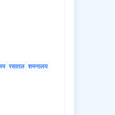
लय
रसातल
शमनालय