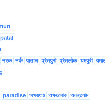
mun
patal
a
नरक
नर्क
पाताल
प्रेतपुरी
प्रेतलोक
यमपुरी
यमा
g
paradise
অক্ষয়ধাম
অক্ষয়লোক
অনন্তধাম
...