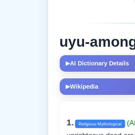
uyu-amon
AI Dictionary Details
▶
Wikipedia
▶
1.
(A
Religious-Mythological