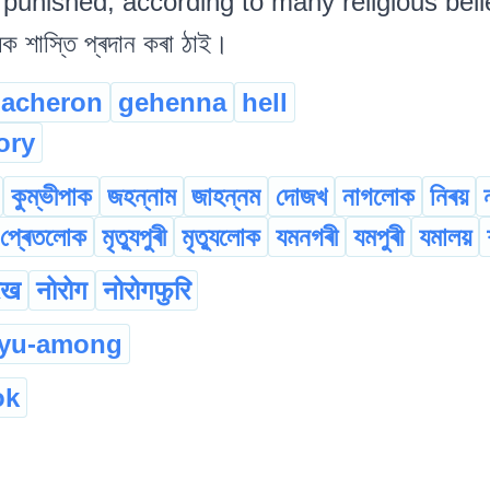
nished, according to many religious beliefs. ব
কলক শাস্তি প্ৰদান কৰা ঠাই।
acheron
gehenna
hell
ory
কুম্ভীপাক
জহন্নাম
জাহন্নম
দোজখ
নাগলোক
নিৰয়
প্ৰেতলোক
মৃত্যুপুৰী
মৃত্যুলোক
যমনগৰী
যমপুৰী
যমালয়
रख
नोरोग
नोरोगफुरि
yu-among
ok