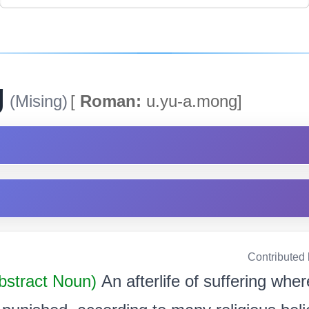
g
(Mising)
[
Roman:
u.yu-a.mong]
Contributed
bstract Noun)
An afterlife of suffering whe