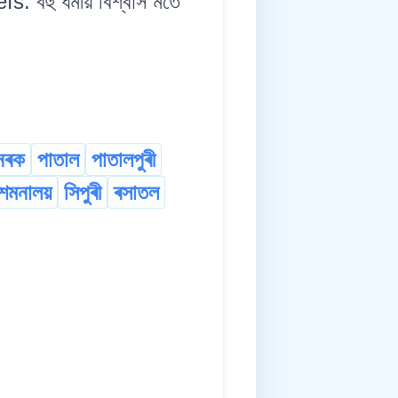
হু ধৰ্মীয় বিশ্বাস মতে
নৰক
পাতাল
পাতালপুৰী
শমনালয়
সিপুৰী
ৰসাতল