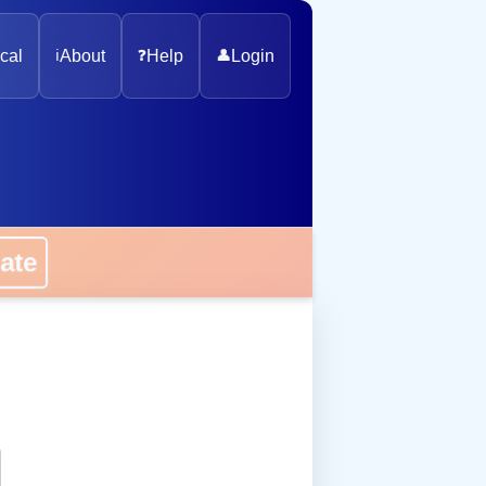
cal
ℹ️
About
❓
Help
👤
Login
onate