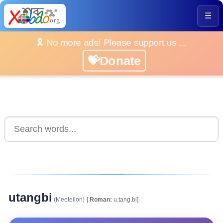
☰
🎗️ No more ads! Please support us ...
💝Donate
utangbi
(Meeteilon)
[
Roman:
u.tang.bi]