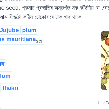
seed. প্ৰুনাচ প্ৰজাতিৰ অন্তৰ্গত সৰু কাঁইটীয়া বা জো
 আৰু বীজটো কঠিন চোকোৰাৰে ঢাক খাই থাকে।
 Jujube
plum
us mauritiana
sci
ाय
plom
thakri
http: