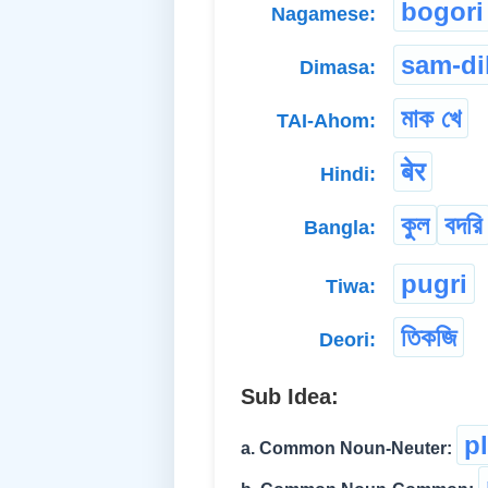
bogori
Nagamese:
sam-di
Dimasa:
মাক খে
TAI-Ahom:
बेर
Hindi:
কুল
বদরি
Bangla:
pugri
Tiwa:
তিকজি
Deori:
Sub Idea:
p
a. Common Noun-Neuter: