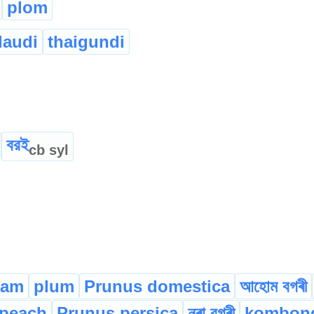
plom
laudi
thaigundi
বরই
cb
syl
lam
plum
Prunus domestica
আহোম বগৰী
peach
Prunus persica
নৰা বগৰী
kombon