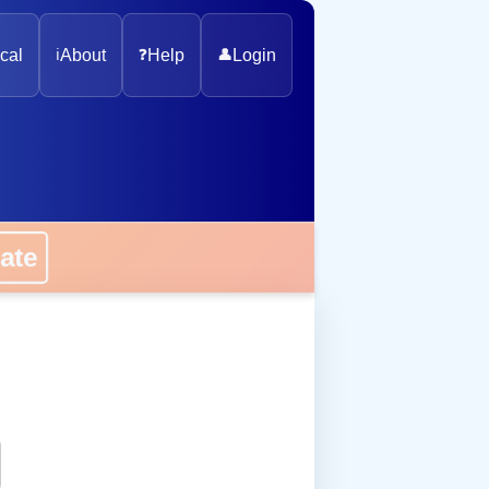
cal
ℹ️
About
❓
Help
👤
Login
onate