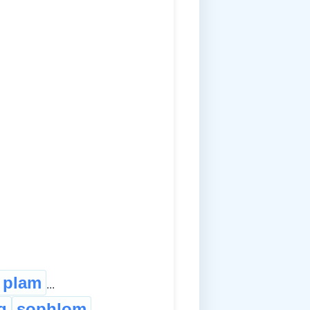
plam
...
g
sophlom