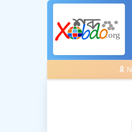
🎗️ No