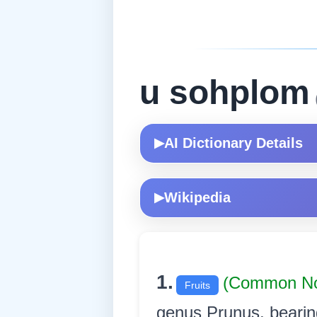
u sohplom
AI Dictionary Details
▶
Wikipedia
▶
1.
(Common No
Fruits
genus Prunus, bearing