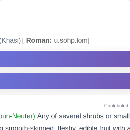
(Khasi)
[
Roman:
u.sohp.lom]
Contributed
un-Neuter)
Any of several shrubs or small
 smooth-skinned, fleshy, edible fruit with a