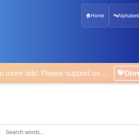
🏠
Home
🔤
Alphabeti
 more ads! Please support us ...
💝D