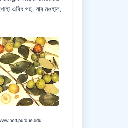
পোহা এবিধ গছ, যাৰ মঙহাল,
//www.hort.purdue.edu