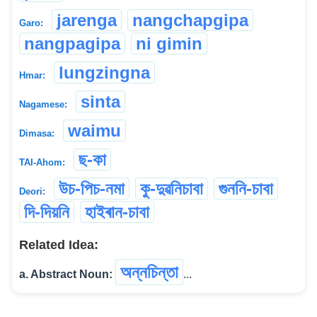
jarenga
nangchapgipa
Garo:
nangpagipa
ni gimin
lungzingna
Hmar:
sinta
Nagamese:
waimu
Dimasa:
ছ-কা
TAI-Ahom:
উচ-পিচ-নমা
কু-দুৱনিচাবা
গুননি-চাবা
Deori:
দি-দিয়নি
হাইৰান-চাবা
Related Idea:
অন্নচিন্তা
a. Abstract Noun:
...