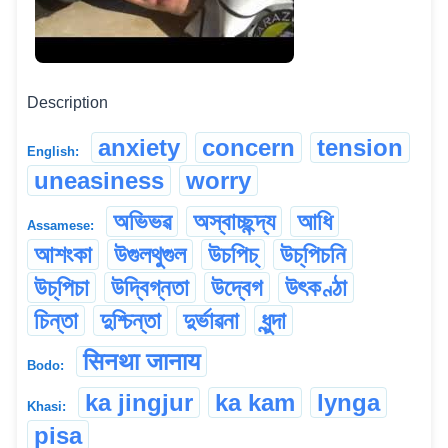
Description
anxiety
concern
tension
English:
uneasiness
worry
অভিভৱ
অস্বাচ্ছন্দ্য
আধি
Assamese:
আশংকা
উগুলথুগুল
উচপিচ্‌
উচ্‌পিচনি
উচ্‌পিচা
উদ্বিগ্নতা
উদ্বেগ
উৎকণ্ঠা
চিন্তা
দুশ্চিন্তা
দুৰ্ভাৱনা
ধুন্দা
सिनथा जानाय
Bodo:
ka jingjur
ka kam
lynga
Khasi:
pisa