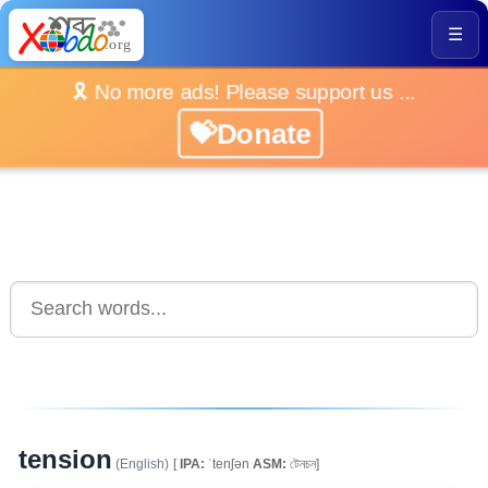
☰
🎗️ No more ads! Please support us ...
💝Donate
tension
(English)
[
IPA:
ˈtenʃən
ASM:
টেনচন]