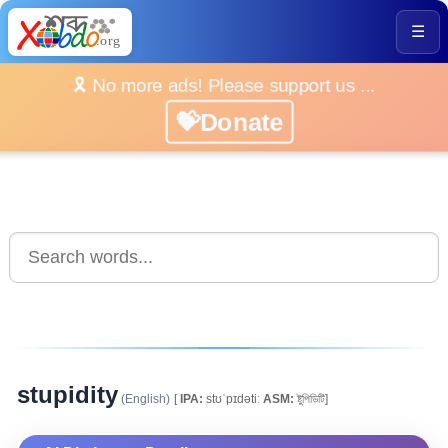
☰
🎗️ No more ads! Please support us ...
💝Donate
stupidity
(English)
[
IPA:
stʊˈpɪdətiː
ASM:
ষ্টুপিডিটি]